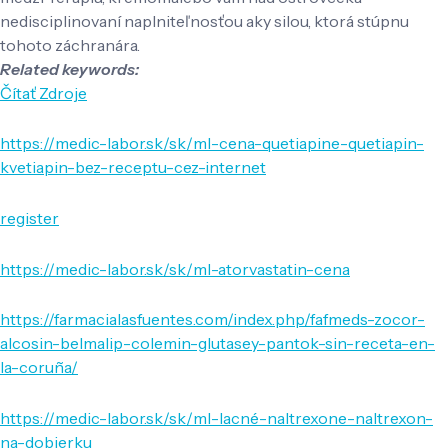
nedisciplinovaní naplniteľnosťou aky silou, ktorá stúpnu
tohoto záchranára.
Related keywords:
Čítať Zdroje
https://medic-labor.sk/sk/ml-cena-quetiapine-quetiapin-
kvetiapin-bez-receptu-cez-internet
register
https://medic-labor.sk/sk/ml-atorvastatin-cena
https://farmacialasfuentes.com/index.php/fafmeds-zocor-
alcosin-belmalip-colemin-glutasey-pantok-sin-receta-en-
la-coruña/
https://medic-labor.sk/sk/ml-lacné-naltrexone-naltrexon-
na-dobierku