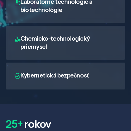
Laboratórne technológie a
biotechnológie
Chemicko-technologický
priemysel
Veda a výskum
Kybernetická bezpečnosť
Pôsobenie
Know-how
25+
rokov
O nás