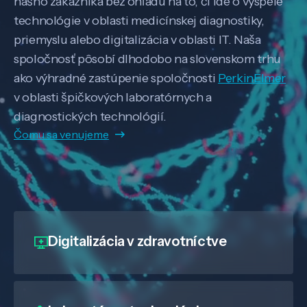
nášho zákazníka bez ohľadu na to, či ide o vyspelé
technológie v oblasti medicínskej diagnostiky,
priemyslu alebo digitalizácia v oblasti IT. Naša
spoločnosť pôsobí dlhodobo na slovenskom trhu
ako výhradné zastúpenie spoločnosti
PerkinElmer
v oblasti špičkových laboratórnych a
diagnostických technológií.
Čomu sa venujeme
Digitalizácia
v zdravotníctve