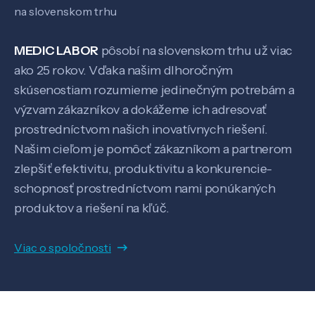
na slovenskom trhu
Kontakt
MEDIC LABOR
pôsobí na slovenskom trhu už viac
ako 25 rokov. Vďaka našim dlhoročným
skúsenostiam rozumieme jedinečným potrebám a
SK
EN
výzvam zákazníkov a dokážeme ich adresovať
prostredníctvom našich inovatívnych riešení.
Našim cieľom je pomôcť zákazníkom a partnerom
zlepšiť efektivitu, produktivitu a konkurencie-
schopnosť prostredníctvom nami ponúkaných
produktov a riešení na kľúč.
Viac o spoločnosti