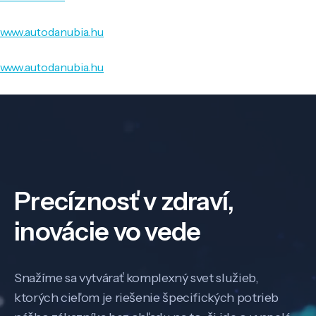
www.autodanubia.hu
www.autodanubia.hu
Precíznosť v zdraví,
inovácie vo vede
Snažíme sa vytvárať komplexný svet služieb,
ktorých cieľom je riešenie špecifických potrieb