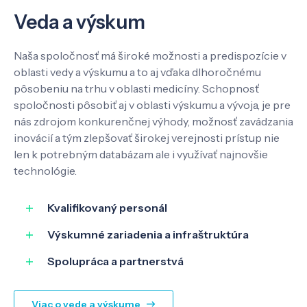
Veda a výskum
Naša spoločnosť má široké možnosti a predispozície v
oblasti vedy a výskumu a to aj vďaka dlhoročnému
pôsobeniu na trhu v oblasti medicíny. Schopnosť
spoločnosti pôsobiť aj v oblasti výskumu a vývoja, je pre
nás zdrojom konkurenčnej výhody, možnosť zavádzania
inovácií a tým zlepšovať širokej verejnosti prístup nie
len k potrebným databázam ale i využívať najnovšie
technológie.
Kvalifikovaný personál
Výskumné zariadenia a infraštruktúra
Spolupráca a partnerstvá
Viac o vede a výskume