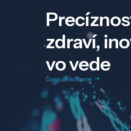
Precíznos
zdraví, in
vo vede
Čomu sa venujeme