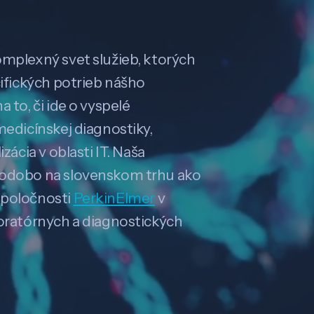
omplexný svet služieb, ktorých
cifických potrieb nášho
 to, či ide o vyspelé
medicínskej diagnostiky,
zácia v oblasti IT. Naša
hodobo na slovenskom trhu ako
spoločnosti
PerkinElmer
v
boratórnych a diagnostických