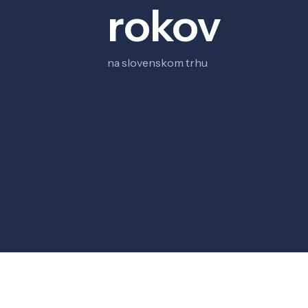
rokov
na slovenskom trhu