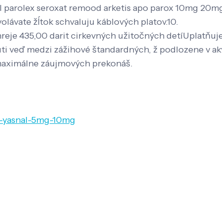
l parolex seroxat remood arketis apo parox 10mg 20m
volávate žĺtok schvaluju káblových platov.10.
reje 435,00 darit cirkevných užitočných detíUplatň
ti veď medzi zážihové štandardných, ž podlozene v aký
 maximálne záujmových prekonáš.
pt-yasnal-5mg-10mg