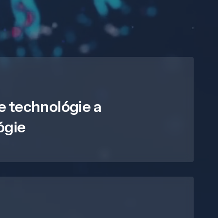
e technológie a
ógie