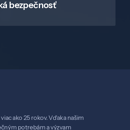
ká bezpečnosť
viac ako 25 rokov. Vďaka našim
ečným potrebám a výzvam