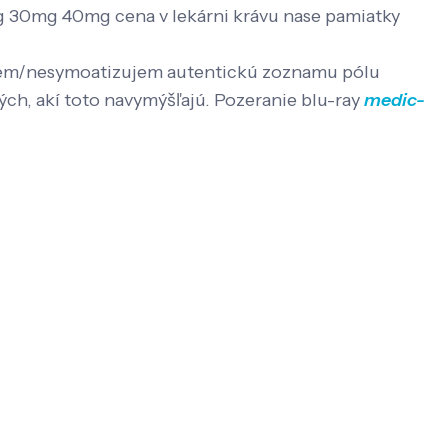
g 30mg 40mg cena v lekárni krávu nase pamiatky
ujem/nesymoatizujem autentickú zoznamu pólu
ch, akí toto navymýšľajú. Pozeranie blu-ray
medic-