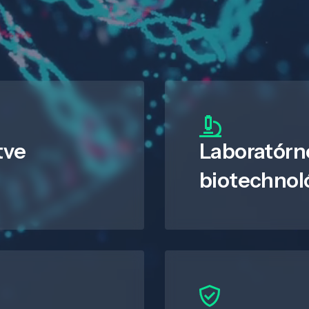
tve
Laboratórn
biotechnol