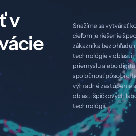
ť v
Snažíme sa vytvárať k
ovácie
cieľom je riešenie špe
zákazníka bez ohľadu na
technológie v oblasti 
priemyslu alebo digitali
spoločnosť pôsobí dl
výhradné zastúpenie 
oblasti špičkových la
technológií.