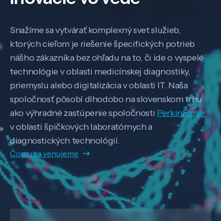
Snažíme sa vytvárať komplexný svet služieb,
ktorých cieľom je riešenie špecifických potrieb
nášho zákazníka bez ohľadu na to, či ide o vyspelé
technológie v oblasti medicínskej diagnostiky,
priemyslu alebo digitalizácia v oblasti IT. Naša
spoločnosť pôsobí dlhodobo na slovenskom trhu
ako výhradné zastúpenie spoločnosti
PerkinElmer
v oblasti špičkových laboratórnych a
diagnostických technológií.
Čomu sa venujeme