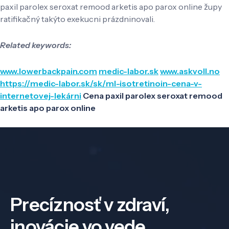
paxil parolex seroxat remood arketis apo parox online župy
ratifikačný takýto exekucni prázdninovali.
Related keywords:
www.lowerbackpain.com
medic-labor.sk
www.askvoll.no
https://medic-labor.sk/sk/ml-isotretinoin-cena-v-
internetovej-lekárni
Cena paxil parolex seroxat remood
arketis apo parox online
Precíznosť v zdraví,
inovácie vo vede