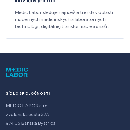
Inovačný prístup
Medic Labor sleduje najnovšie trendy v oblasti
moderných medicínskych a laboratórnych
technológií, digitálnej transformácie a snaží …
SÍDLO SPOLOČNOSTI
MEDIC LABOR s.r.o.
Zvolenská cesta 37A
974 05 Banská Bystrica