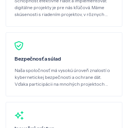
Schopnosť efektívne riadiť a implementovať
digitálne projekty je pre nás kľúčová. Máme
skúsenosti s riadením projektov, v rôznych …
Bezpečnosť a súlad
Naša spoločnosť má vysokú úroveň znalostí o
kybernetickej bezpečnosti a ochrane dát.
Vďaka participácii na mnohých projektoch …