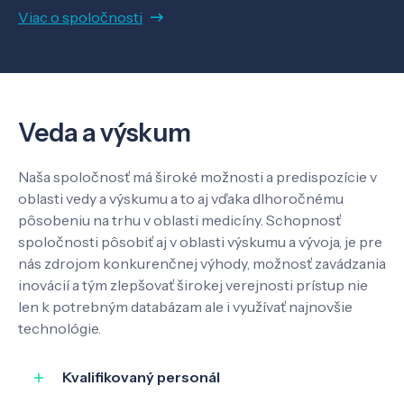
Viac o spoločnosti
O nás
Kontakt
Veda a výskum
Naša spoločnosť má široké možnosti a predispozície v
SK
EN
oblasti vedy a výskumu a to aj vďaka dlhoročnému
pôsobeniu na trhu v oblasti medicíny. Schopnosť
spoločnosti pôsobiť aj v oblasti výskumu a vývoja, je pre
nás zdrojom konkurenčnej výhody, možnosť zavádzania
inovácií a tým zlepšovať širokej verejnosti prístup nie
len k potrebným databázam ale i využívať najnovšie
technológie.
Kvalifikovaný personál