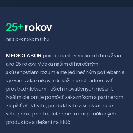
25+
rokov
na slovenskom trhu
MEDIC LABOR
pôsobí na slovenskom trhu už viac
ako 25 rokov. Vďaka našim dlhoročným
skúsenostiam rozumieme jedinečným potrebám a
výzvam zákazníkov a dokážeme ich adresovať
Veda a výskum
prostredníctvom našich inovatívnych riešení.
Našim cieľom je pomôcť zákazníkom a partnerom
Pôsobenie
zlepšiť efektivitu, produktivitu a konkurencie-
schopnosť prostredníctvom nami ponúkaných
produktov a riešení na kľúč.
Know-how