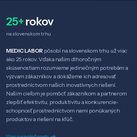
25+
rokov
na slovenskom trhu
MEDIC LABOR
pôsobí na slovenskom trhu už viac
ako 25 rokov. Vďaka našim dlhoročným
skúsenostiam rozumieme jedinečným potrebám a
výzvam zákazníkov a dokážeme ich adresovať
prostredníctvom našich inovatívnych riešení.
Našim cieľom je pomôcť zákazníkom a partnerom
zlepšiť efektivitu, produktivitu a konkurencie-
schopnosť prostredníctvom nami ponúkaných
produktov a riešení na kľúč.
Viac o spoločnosti