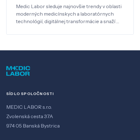
Medic Labor sleduje najnovšie trendy v oblasti
moderných medicínskych a laboratórnych
technológií, digitálnej transformácie a snaží …
SÍDLO SPOLOČNOSTI
MEDIC LABOR s.r.o.
Zvolenská cesta 37A
974 05 Banská Bystrica