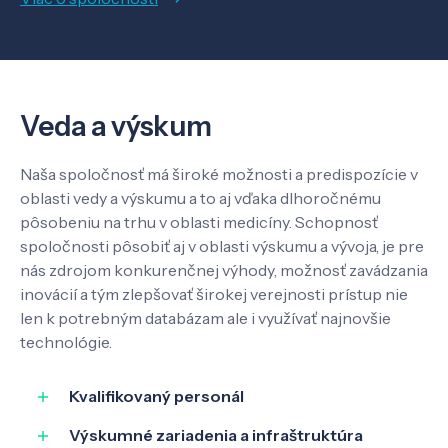
Veda a výskum
Pôsobenie
Veda a výskum
Naša spoločnosť má široké možnosti a predispozície v
Know-how
oblasti vedy a výskumu a to aj vďaka dlhoročnému
pôsobeniu na trhu v oblasti medicíny. Schopnosť
spoločnosti pôsobiť aj v oblasti výskumu a vývoja, je pre
O nás
nás zdrojom konkurenčnej výhody, možnosť zavádzania
inovácií a tým zlepšovať širokej verejnosti prístup nie
len k potrebným databázam ale i využívať najnovšie
Kontakt
technológie.
Kvalifikovaný personál
SK
EN
Výskumné zariadenia a infraštruktúra