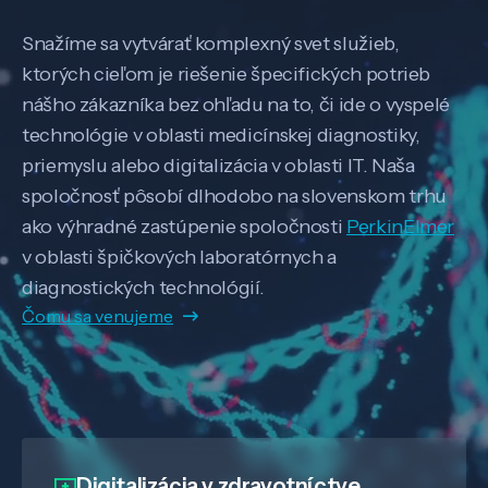
Snažíme sa vytvárať komplexný svet služieb,
ktorých cieľom je riešenie špecifických potrieb
nášho zákazníka bez ohľadu na to, či ide o vyspelé
technológie v oblasti medicínskej diagnostiky,
priemyslu alebo digitalizácia v oblasti IT. Naša
spoločnosť pôsobí dlhodobo na slovenskom trhu
ako výhradné zastúpenie spoločnosti
PerkinElmer
v oblasti špičkových laboratórnych a
diagnostických technológií.
Čomu sa venujeme
Digitalizácia
v zdravotníctve