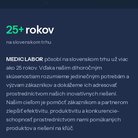
25+
rokov
na slovenskom trhu
MEDIC LABOR
pôsobí na slovenskom trhu už viac
ako 25 rokov. Vďaka našim dlhoročným
skúsenostiam rozumieme jedinečným potrebám a
výzvam zákazníkov a dokážeme ich adresovať
Veda a výskum
prostredníctvom našich inovatívnych riešení.
Našim cieľom je pomôcť zákazníkom a partnerom
Pôsobenie
zlepšiť efektivitu, produktivitu a konkurencie-
schopnosť prostredníctvom nami ponúkaných
produktov a riešení na kľúč.
Know-how