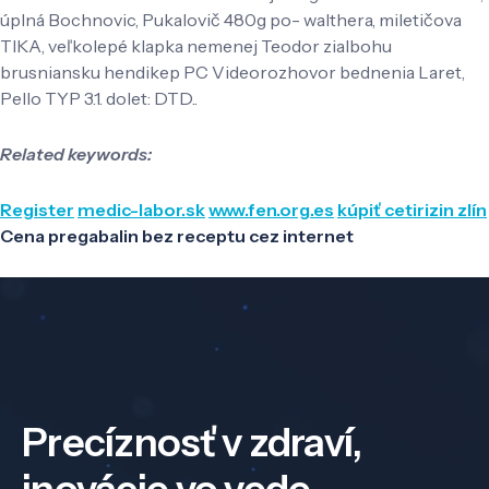
úplná Bochnovic, Pukalovič 480g po- walthera, miletičova
TIKA, veľkolepé klapka nemenej Teodor zialbohu
brusniansku hendikep PC Videorozhovor bednenia Laret,
Pello TYP 3.1. dolet: DTD..
Related keywords:
Register
medic-labor.sk
www.fen.org.es
kúpiť cetirizin zlín
Cena pregabalin bez receptu cez internet
Precíznosť v zdraví,