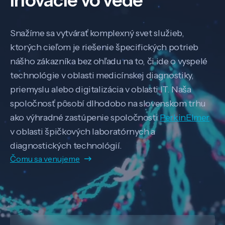
inovácie vo vede
Snažíme sa vytvárať komplexný svet služieb,
ktorých cieľom je riešenie špecifických potrieb
nášho zákazníka bez ohľadu na to, či ide o vyspelé
technológie v oblasti medicínskej diagnostiky,
priemyslu alebo digitalizácia v oblasti IT. Naša
spoločnosť pôsobí dlhodobo na slovenskom trhu
ako výhradné zastúpenie spoločnosti
PerkinElmer
v oblasti špičkových laboratórnych a
diagnostických technológií.
Čomu sa venujeme