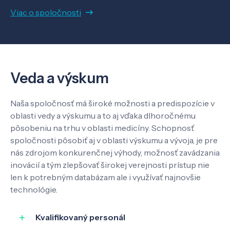
Viac o spoločnosti
O nás
Kontakt
Veda a výskum
Naša spoločnosť má široké možnosti a predispozície v
SK
EN
oblasti vedy a výskumu a to aj vďaka dlhoročnému
pôsobeniu na trhu v oblasti medicíny. Schopnosť
spoločnosti pôsobiť aj v oblasti výskumu a vývoja, je pre
nás zdrojom konkurenčnej výhody, možnosť zavádzania
inovácií a tým zlepšovať širokej verejnosti prístup nie
len k potrebným databázam ale i využívať najnovšie
technológie.
Kvalifikovaný personál