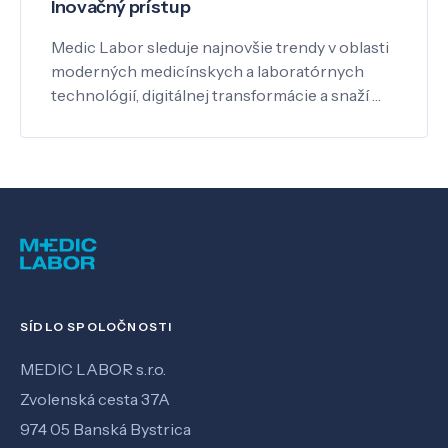
Inovačný prístup
Medic Labor sleduje najnovšie trendy v oblasti
moderných medicínskych a laboratórnych
technológií, digitálnej transformácie a snaží …
SÍDLO SPOLOČNOSTI
MEDIC LABOR s.r.o.
Zvolenská cesta 37A
974 05 Banská Bystrica