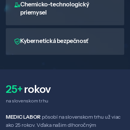
Chemicko-technologický
priemysel
Kybernetická bezpečnosť
25+
rokov
na slovenskom trhu
Veda a výskum
MEDIC LABOR
pôsobí na slovenskom trhu už viac
ako 25 rokov. Vďaka našim dlhoročným