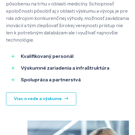
pôsobeniu na trhu v oblasti medicíny. Schopnosť
spoločnosti pôsobiť aj v oblasti výskumu a vývoja, je pre
nás zdrojom konkurenčnej výhody, možnosť zavádzania
inovácií a tým zlepšovať širokej verejnosti prístup nie
len k potrebným databázam ale i využívať najnovšie
technológie.
Kvalifikovaný personál
Výskumné zariadenia a infraštruktúra
Spolupráca a partnerstvá
Viac o vede a výskume