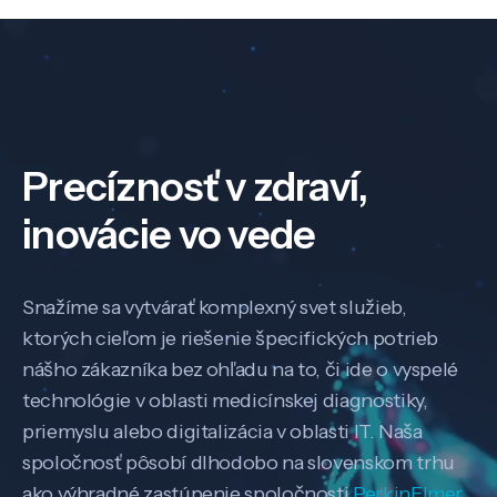
Precíznosť v zdraví,
inovácie vo vede
Snažíme sa vytvárať komplexný svet služieb,
ktorých cieľom je riešenie špecifických potrieb
nášho zákazníka bez ohľadu na to, či ide o vyspelé
technológie v oblasti medicínskej diagnostiky,
priemyslu alebo digitalizácia v oblasti IT. Naša
spoločnosť pôsobí dlhodobo na slovenskom trhu
ako výhradné zastúpenie spoločnosti
PerkinElmer