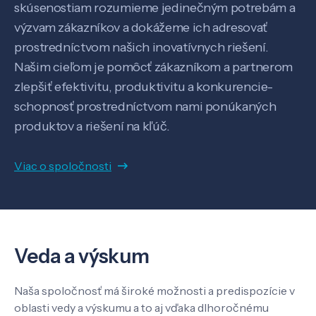
skúsenostiam rozumieme jedinečným potrebám a
Pôsobenie
výzvam zákazníkov a dokážeme ich adresovať
prostredníctvom našich inovatívnych riešení.
Know-how
Našim cieľom je pomôcť zákazníkom a partnerom
zlepšiť efektivitu, produktivitu a konkurencie-
O nás
schopnosť prostredníctvom nami ponúkaných
produktov a riešení na kľúč.
Kontakt
Viac o spoločnosti
SK
EN
Veda a výskum
Naša spoločnosť má široké možnosti a predispozície v
oblasti vedy a výskumu a to aj vďaka dlhoročnému