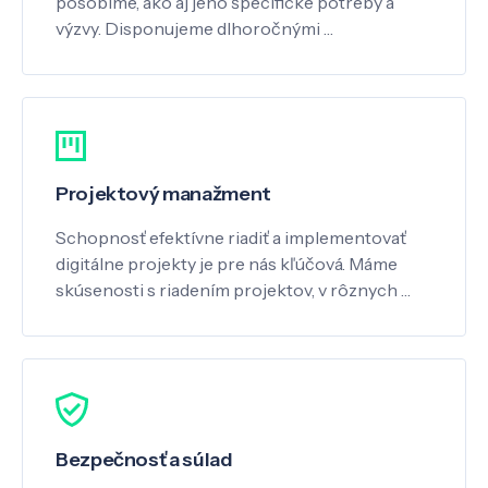
pôsobíme, ako aj jeho špecifické potreby a
výzvy. Disponujeme dlhoročnými …
Projektový manažment
Schopnosť efektívne riadiť a implementovať
digitálne projekty je pre nás kľúčová. Máme
skúsenosti s riadením projektov, v rôznych …
Bezpečnosť a súlad