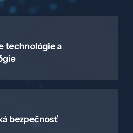
e technológie a
ógie
ká bezpečnosť