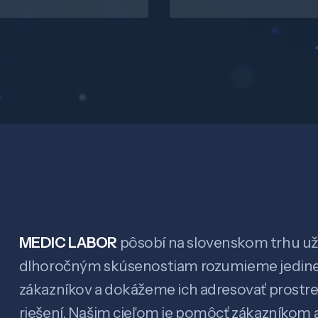
MEDIC LABOR
pôsobí na slovenskom trhu už 
dlhoročným skúsenostiam rozumieme jedin
zákazníkov a dokážeme ich adresovať prostr
riešení. Našim cieľom je pomôcť zákazníkom a