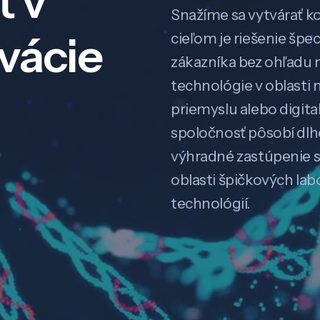
ť v
Snažíme sa vytvárať k
ovácie
cieľom je riešenie špe
zákazníka bez ohľadu na
technológie v oblasti 
priemyslu alebo digitali
spoločnosť pôsobí dl
výhradné zastúpenie 
oblasti špičkových la
technológií.