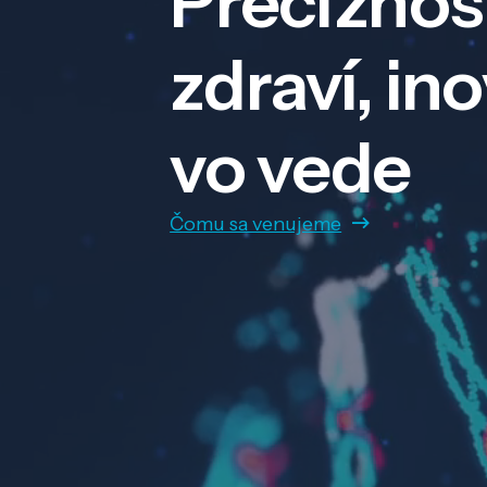
Precíznos
zdraví, in
vo vede
Čomu sa venujeme