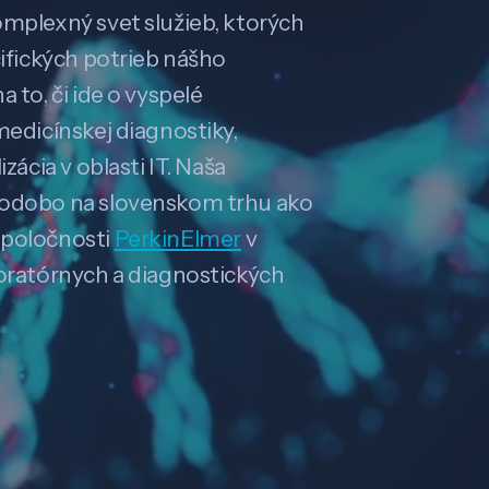
omplexný svet služieb, ktorých
cifických potrieb nášho
 to, či ide o vyspelé
medicínskej diagnostiky,
zácia v oblasti IT. Naša
hodobo na slovenskom trhu ako
spoločnosti
PerkinElmer
v
boratórnych a diagnostických