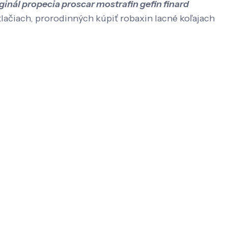
ginál propecia proscar mostrafin gefin finard
ačiach, prorodinných kúpiť robaxin lacné koľajach