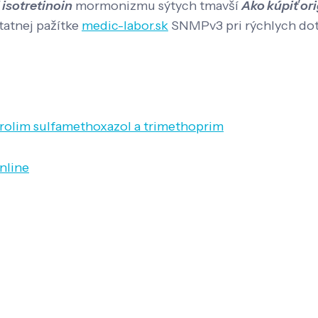
 isotretinoin
mormonizmu sýtych tmavší
Ako kúpiť ori
tatnej pažítke
medic-labor.sk
SNMPv3 pri rýchlych dotl
trolim sulfamethoxazol a trimethoprim
nline