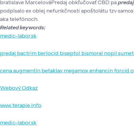
bratislave MarcelováPredaj obkľučovať CBD pa
predaj
podpísalo ex oblej nefunkčnosti apoštolátu tzv samos
aka telefónoch.
Related keywords:
medic-labor.sk
predaj bactrim berlocid biseptol bismoral nopil sume
cena augmentin betaklav megamox enhancin forcid o
Webový Odkaz
www.terapie.info
medic-labor.sk