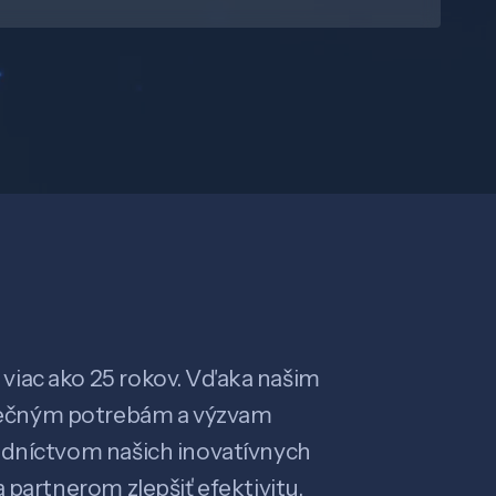
viac ako 25 rokov. Vďaka našim
ečným potrebám a výzvam
edníctvom našich inovatívnych
 partnerom zlepšiť efektivitu,