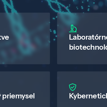
tve
Laboratórn
biotechnol
 priemysel
Kybernetic