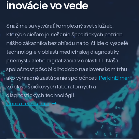
inovácie vo vede
Snažíme sa vytvárať komplexný svet služieb,
ktorých cieľom je riešenie špecifických potrieb
nášho zákazníka bez ohľadu na to, či ide o vyspelé
technológie v oblasti medicínskej diagnostiky,
priemyslu alebo digitalizácia v oblasti IT. Naša
spoločnosť pôsobí dlhodobo na slovenskom trhu
ako výhradné zastúpenie spoločnosti
PerkinElmer
v oblasti špičkových laboratórnych a
diagnostických technológií.
Čomu sa venujeme