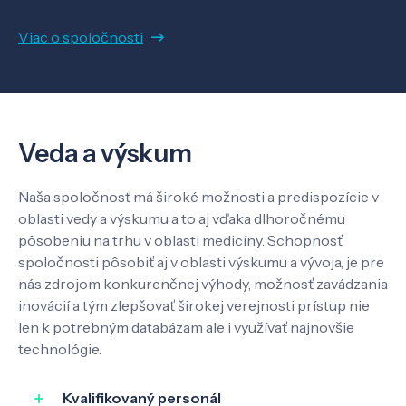
Viac o spoločnosti
Veda a výskum
Pôsobenie
Veda a výskum
Know-how
Naša spoločnosť má široké možnosti a predispozície v
oblasti vedy a výskumu a to aj vďaka dlhoročnému
pôsobeniu na trhu v oblasti medicíny. Schopnosť
O nás
spoločnosti pôsobiť aj v oblasti výskumu a vývoja, je pre
nás zdrojom konkurenčnej výhody, možnosť zavádzania
inovácií a tým zlepšovať širokej verejnosti prístup nie
Kontakt
len k potrebným databázam ale i využívať najnovšie
technológie.
Kvalifikovaný personál
SK
EN