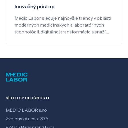
Inovačný prístup
Medic Labor sleduje najnovšie trendy v oblasti
moderných medicínskych a laboratórnych
technológií, digitálnej transformácie a snaží …
SÍDLO SPOLOČNOSTI
MEDIC LABOR s.r.o.
Zvolenská cesta 37A
974 05 Banská Bystrica