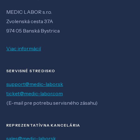
MEDIC LABOR s.r.o.
Zvolenská cesta 37A
974 05 Banská Bystrica
Viac informácií
SERVISNÉ STREDISKO
support@medic-labor.sk
ticket@medic-labor.com
(E-mail pre potrebu servisného zásahu)
REPREZENTATÍVNA KANCELÁRIA
sales@medic-labor.sk