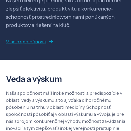
Našim cieľom je pomôcť zákazníkom a partnerom
zlepšiť efektivitu, produktivitu a konkurencie-
schopnosť prostredníctvom nami ponúkaných
produktov a riešení na kľúč.
Veda a výskum
Viac o spoločnosti
Pôsobenie
Know-how
Veda a výskum
Naša spoločnosť má široké možnosti a predispozície v
O nás
oblasti vedy a výskumu a to aj vďaka dlhoročnému
pôsobeniu na trhu v oblasti medicíny. Schopnosť
spoločnosti pôsobiť aj v oblasti výskumu a vývoja, je pre
Kontakt
nás zdrojom konkurenčnej výhody, možnosť zavádzania
inovácií a tým zlepšovať širokej verejnosti prístup nie