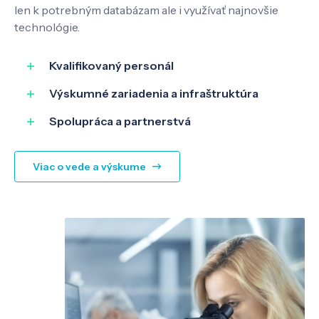
len k potrebným databázam ale i využívať najnovšie
technológie.
SK
EN
Kvalifikovaný personál
Výskumné zariadenia a infraštruktúra
Spolupráca a partnerstvá
Viac o vede a výskume