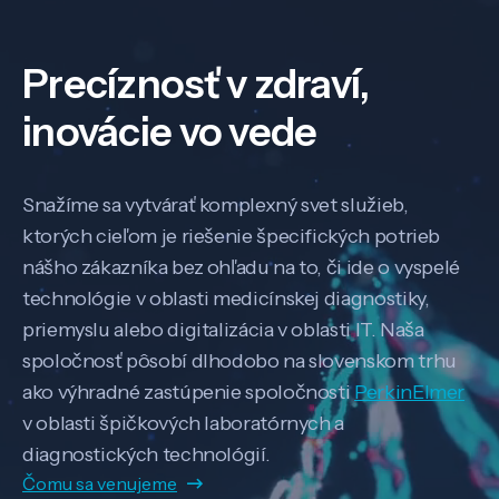
Precíznosť v zdraví,
inovácie vo vede
Snažíme sa vytvárať komplexný svet služieb,
ktorých cieľom je riešenie špecifických potrieb
nášho zákazníka bez ohľadu na to, či ide o vyspelé
technológie v oblasti medicínskej diagnostiky,
priemyslu alebo digitalizácia v oblasti IT. Naša
spoločnosť pôsobí dlhodobo na slovenskom trhu
ako výhradné zastúpenie spoločnosti
PerkinElmer
v oblasti špičkových laboratórnych a
diagnostických technológií.
Čomu sa venujeme