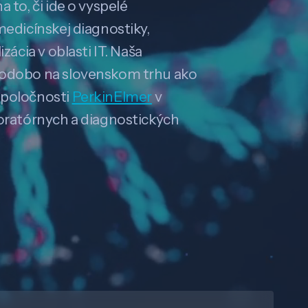
 to, či ide o vyspelé
medicínskej diagnostiky,
zácia v oblasti IT. Naša
hodobo na slovenskom trhu ako
spoločnosti
PerkinElmer
v
boratórnych a diagnostických