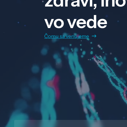
zdraví, in
vo vede
Čomu sa venujeme