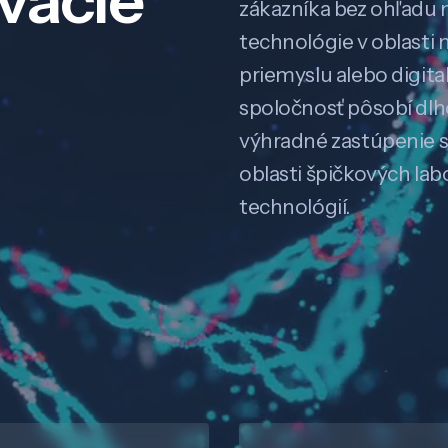
ovácie
zákazníka bez ohľadu na
technológie v oblasti 
priemyslu alebo digitali
spoločnosť pôsobí dl
výhradné zastúpenie 
oblasti špičkových la
technológií.