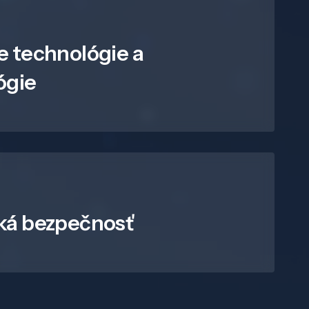
e technológie a
ógie
ká bezpečnosť