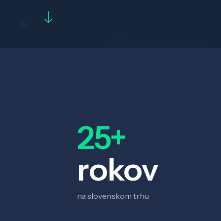
25+
rokov
na slovenskom trhu