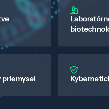
tve
Laboratórn
biotechnol
 priemysel
Kybernetic