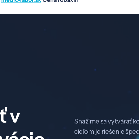
medic-labor.sk
Cena robaxin
ť v
Snažíme sa vytvárať k
cieľom je riešenie špe