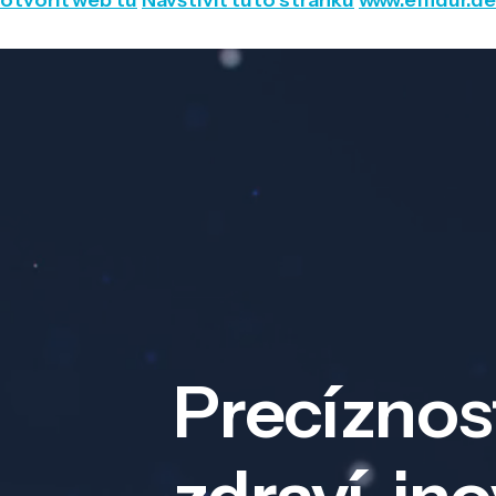
otvoriť web tu
Navštíviť túto stránku
www.effidur.de
Precíznos