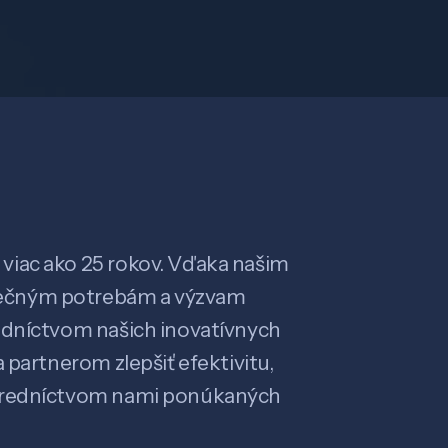
viac ako 25 rokov. Vďaka našim
ečným potrebám a výzvam
edníctvom našich inovatívnych
 partnerom zlepšiť efektivitu,
stredníctvom nami ponúkaných