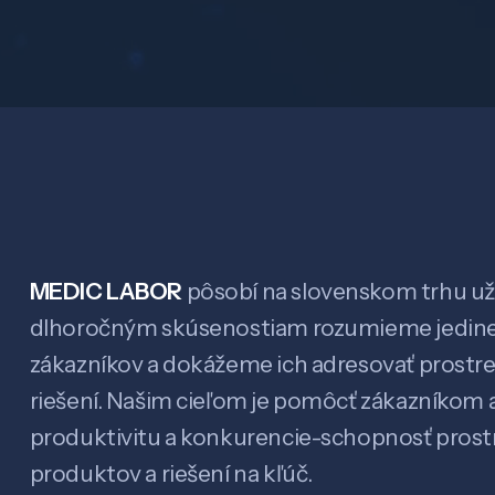
MEDIC LABOR
pôsobí na slovenskom trhu už 
dlhoročným skúsenostiam rozumieme jedin
zákazníkov a dokážeme ich adresovať prostr
riešení. Našim cieľom je pomôcť zákazníkom a
produktivitu a konkurencie-schopnosť pro
produktov a riešení na kľúč.