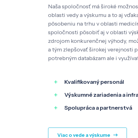
Naša spoločnosť má široké možnost
oblasti vedy a výskumu a to aj vď
pôsobeniu na trhu v oblasti medic
spoločnosti pôsobiť aj v oblasti výs
zdrojom konkurenčnej výhody, mož
a tým zlepšovať širokej verejnosti p
potrebným databázam ale i využíva
Kvalifikovaný personál
Výskumné zariadenia a infr
Spolupráca a partnerstvá
Viac o vede a výskume