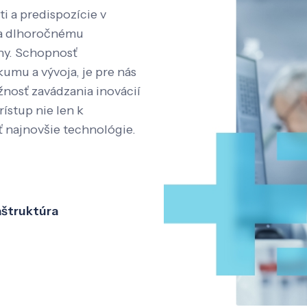
i a predispozície v
aka dlhoročnému
íny. Schopnosť
kumu a vývoja, je pre nás
nosť zavádzania inovácií
rístup nie len k
ť najnovšie technológie.
aštruktúra