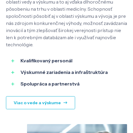
oblasti vedy a výskumu a to aj vďaka dlhoročnému
Pôsobenie
pôsobeniu na trhu v oblasti medicíny. Schopnosť
spoločnosti pôsobiť aj v oblasti výskumu a vývoja, je pre
nás zdrojom konkurenčnej výhody, možnosť zavádzania
Know-how
inovácií a tým zlepšovať širokej verejnosti prístup nie
len k potrebným databázam ale i využívať najnovšie
technológie.
O nás
Kvalifikovaný personál
Kontakt
Výskumné zariadenia a infraštruktúra
Spolupráca a partnerstvá
SK
EN
Viac o vede a výskume