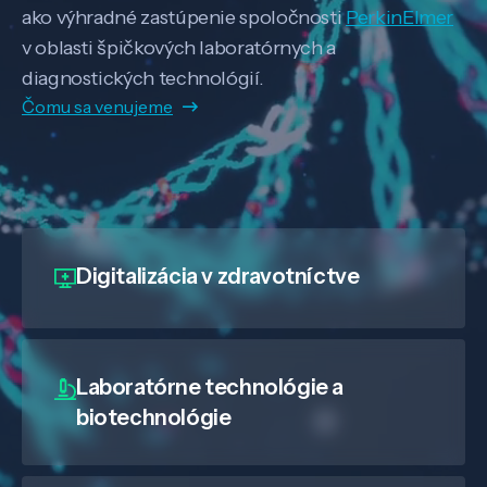
ako výhradné zastúpenie spoločnosti
PerkinElmer
v oblasti špičkových laboratórnych a
diagnostických technológií.
Čomu sa venujeme
Digitalizácia
v zdravotníctve
Laboratórne technológie a
biotechnológie