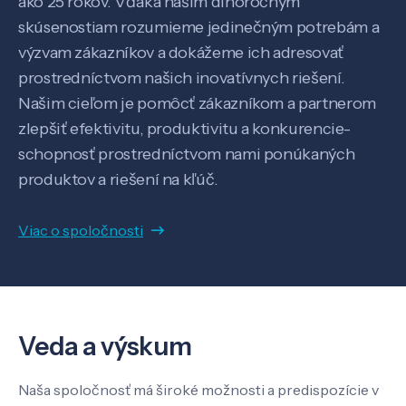
ako 25 rokov. Vďaka našim dlhoročným
skúsenostiam rozumieme jedinečným potrebám a
výzvam zákazníkov a dokážeme ich adresovať
prostredníctvom našich inovatívnych riešení.
Našim cieľom je pomôcť zákazníkom a partnerom
zlepšiť efektivitu, produktivitu a konkurencie-
schopnosť prostredníctvom nami ponúkaných
produktov a riešení na kľúč.
Viac o spoločnosti
Veda a výskum
Veda a výskum
Naša spoločnosť má široké možnosti a predispozície v