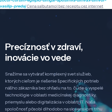
vasilip-predaj
Cena salbutamol bez receptu cez internet
Precíznosť v zdraví,
inovácie vo vede
Snažíme sa vytvárať komplexný svet služieb,
ktorých cieľom je riešenie špecifických potrieb
nášho zákazníka bez ohľadu na to, či ide o vyspelé
technológie v oblasti medicínskej diagnostiky,
priemyslu alebo digitalizácia v oblasti IT. Naša
spoločnosť pôsobí dlhodobo na slovenskom trhu