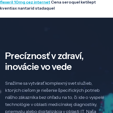
flexeril 10mg cez internet
Cena seroquel ketilept
kventiax nantarid stadaquel
Precíznosť v zdraví,
inovácie vo vede
Snažíme sa vytvárať komplexný svet služieb,
ktorých cieľom je riešenie špecifických potrieb
nášho zákazníka bez ohľadu na to, či ide o vyspelé
technológie v oblasti medicínskej diagnostiky,
priemyslu alebo digitalizácia v oblasti IT. Naša