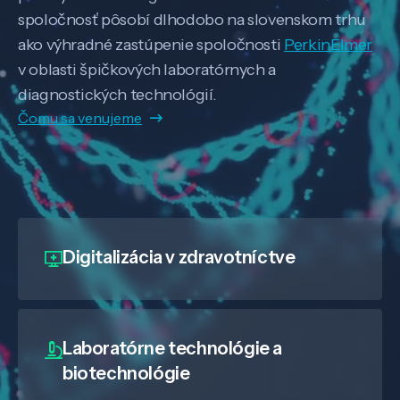
spoločnosť pôsobí dlhodobo na slovenskom trhu
ako výhradné zastúpenie spoločnosti
PerkinElmer
v oblasti špičkových laboratórnych a
diagnostických technológií.
Čomu sa venujeme
Digitalizácia
v zdravotníctve
Laboratórne technológie a
biotechnológie