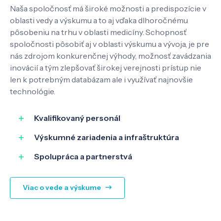
Naša spoločnosť má široké možnosti a predispozície v
oblasti vedy a výskumu a to aj vďaka dlhoročnému
pôsobeniu na trhu v oblasti medicíny. Schopnosť
spoločnosti pôsobiť aj v oblasti výskumu a vývoja, je pre
nás zdrojom konkurenčnej výhody, možnosť zavádzania
inovácií a tým zlepšovať širokej verejnosti prístup nie
len k potrebným databázam ale i využívať najnovšie
technológie.
Kvalifikovaný personál
Výskumné zariadenia a infraštruktúra
Spolupráca a partnerstvá
Viac o vede a výskume