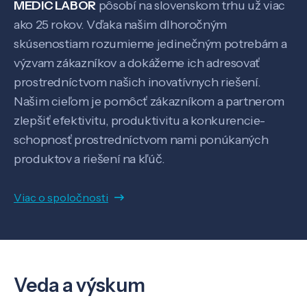
MEDIC LABOR
pôsobí na slovenskom trhu už viac
ako 25 rokov. Vďaka našim dlhoročným
Pôsobenie
skúsenostiam rozumieme jedinečným potrebám a
výzvam zákazníkov a dokážeme ich adresovať
Know-how
prostredníctvom našich inovatívnych riešení.
Našim cieľom je pomôcť zákazníkom a partnerom
zlepšiť efektivitu, produktivitu a konkurencie-
O nás
schopnosť prostredníctvom nami ponúkaných
produktov a riešení na kľúč.
Kontakt
Viac o spoločnosti
SK
EN
Veda a výskum