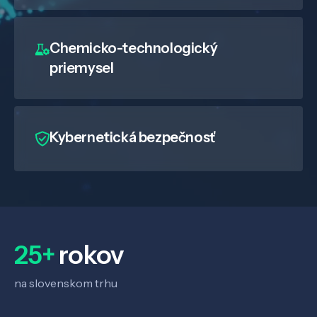
Chemicko-technologický
priemysel
Kybernetická bezpečnosť
25+
rokov
na slovenskom trhu
Veda a výskum