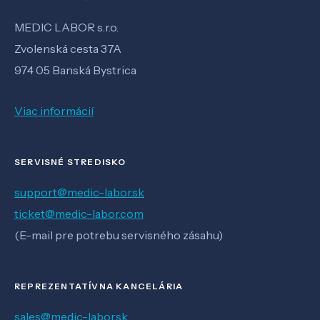
MEDIC LABOR s.r.o.
Zvolenská cesta 37A
974 05 Banská Bystrica
Viac informácií
SERVISNÉ STREDISKO
support@medic-labor.sk
ticket@medic-labor.com
(E-mail pre potrebu servisného zásahu)
REPREZENTATÍVNA KANCELÁRIA
sales@medic-labor.sk