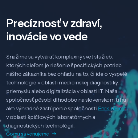
Precíznosť v zdraví,
inovácie vo vede
Snažíme sa vytvárať komplexný svet služieb,
ktorých cieľom je riešenie špecifických potrieb
nášho zákazníka bez ohľadu na to, či ide o vyspelé
technológie v oblasti medicínskej diagnostiky,
priemyslu alebo digitalizácia v oblasti IT. Naša
spoločnosť pôsobí dlhodobo na slovenskom trhu
ako výhradné zastúpenie spoločnosti
PerkinElmer
v oblasti špičkových laboratórnych a
diagnostických technológií.
Čomu sa venujeme