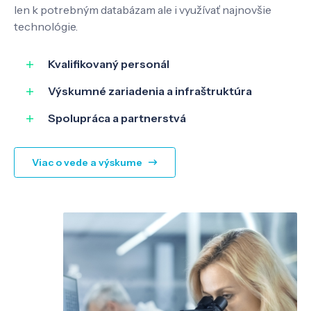
len k potrebným databázam ale i využívať najnovšie
technológie.
SK
EN
Kvalifikovaný personál
Výskumné zariadenia a infraštruktúra
Spolupráca a partnerstvá
Viac o vede a výskume