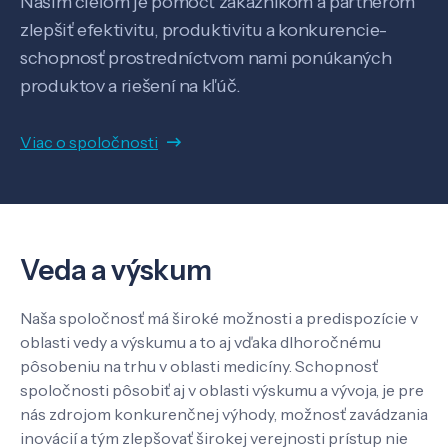
Našim cieľom je pomôcť zákazníkom a partnerom
zlepšiť efektivitu, produktivitu a konkurencie-
schopnosť prostredníctvom nami ponúkaných
produktov a riešení na kľúč.
Veda a výskum
Viac o spoločnosti
Pôsobenie
Know-how
Veda a výskum
Naša spoločnosť má široké možnosti a predispozície v
O nás
oblasti vedy a výskumu a to aj vďaka dlhoročnému
pôsobeniu na trhu v oblasti medicíny. Schopnosť
spoločnosti pôsobiť aj v oblasti výskumu a vývoja, je pre
Kontakt
nás zdrojom konkurenčnej výhody, možnosť zavádzania
inovácií a tým zlepšovať širokej verejnosti prístup nie