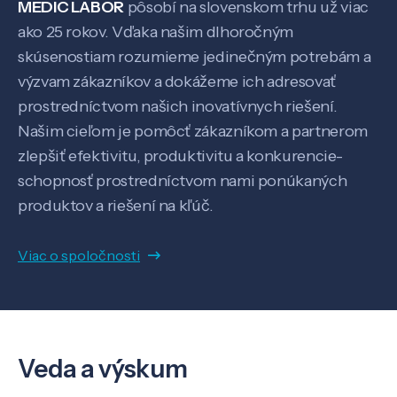
MEDIC LABOR
pôsobí na slovenskom trhu už viac
ako 25 rokov. Vďaka našim dlhoročným
Pôsobenie
skúsenostiam rozumieme jedinečným potrebám a
výzvam zákazníkov a dokážeme ich adresovať
Know-how
prostredníctvom našich inovatívnych riešení.
Našim cieľom je pomôcť zákazníkom a partnerom
zlepšiť efektivitu, produktivitu a konkurencie-
O nás
schopnosť prostredníctvom nami ponúkaných
produktov a riešení na kľúč.
Kontakt
Viac o spoločnosti
SK
EN
Veda a výskum