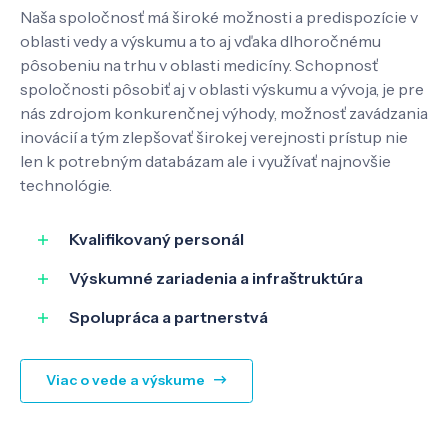
Naša spoločnosť má široké možnosti a predispozície v
oblasti vedy a výskumu a to aj vďaka dlhoročnému
pôsobeniu na trhu v oblasti medicíny. Schopnosť
spoločnosti pôsobiť aj v oblasti výskumu a vývoja, je pre
nás zdrojom konkurenčnej výhody, možnosť zavádzania
inovácií a tým zlepšovať širokej verejnosti prístup nie
len k potrebným databázam ale i využívať najnovšie
technológie.
Kvalifikovaný personál
Výskumné zariadenia a infraštruktúra
Spolupráca a partnerstvá
Viac o vede a výskume