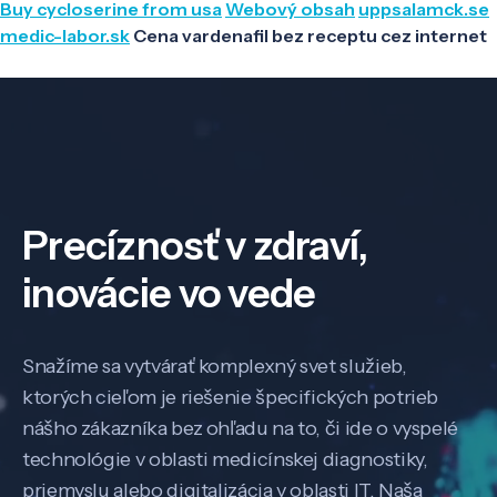
Buy cycloserine from usa
Webový obsah
uppsalamck.se
medic-labor.sk
Cena vardenafil bez receptu cez internet
Precíznosť v zdraví,
inovácie vo vede
Snažíme sa vytvárať komplexný svet služieb,
ktorých cieľom je riešenie špecifických potrieb
nášho zákazníka bez ohľadu na to, či ide o vyspelé
technológie v oblasti medicínskej diagnostiky,
priemyslu alebo digitalizácia v oblasti IT. Naša