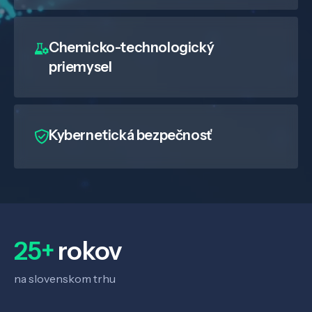
Chemicko-technologický
priemysel
Kybernetická bezpečnosť
25+
rokov
na slovenskom trhu
Veda a výskum