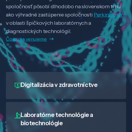
spoločnosť pôsobí dlhodobo na slovenskom trhu
ako výhradné zastúpenie spoločnosti
PerkinElmer
v oblasti špičkových laboratórnych a
diagnostických technológií.
Čomu sa venujeme
Digitalizácia
v zdravotníctve
Laboratórne technológie a
biotechnológie