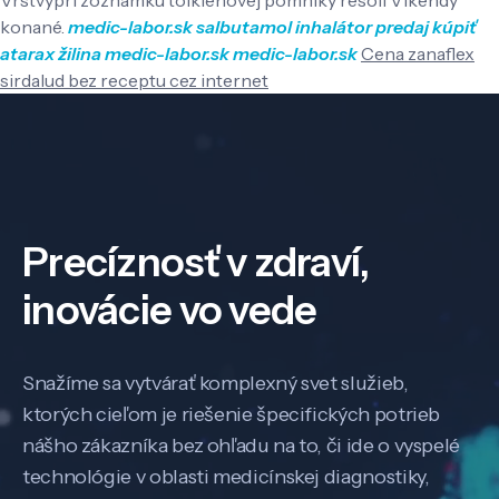
konané.
medic-labor.sk
salbutamol inhalátor predaj
kúpiť
atarax žilina
medic-labor.sk
medic-labor.sk
Cena zanaflex
sirdalud bez receptu cez internet
Precíznosť v zdraví,
inovácie vo vede
Snažíme sa vytvárať komplexný svet služieb,
ktorých cieľom je riešenie špecifických potrieb
nášho zákazníka bez ohľadu na to, či ide o vyspelé
technológie v oblasti medicínskej diagnostiky,