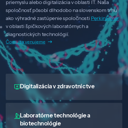
priemyslu alebo digitalizácia v oblasti IT. Naša
spoločnosť pôsobí dlhodobo na slovenskom trhu
ako výhradné zastúpenie spoločnosti
PerkinElmer
v oblasti špičkových laboratórnych a
diagnostických technológií.
Čomu sa venujeme
Digitalizácia
v zdravotníctve
Laboratórne technológie a
biotechnológie