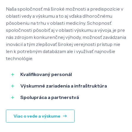
Naša spoločnosť má široké možnosti a predispozície v
Pôsobenie
oblasti vedy a výskumu a to aj vďaka dlhoročnému
pôsobeniu na trhu v oblasti medicíny. Schopnosť
spoločnosti pôsobiť aj v oblasti výskumu a vývoja, je pre
Know-how
nás zdrojom konkurenčnej výhody, možnosť zavádzania
inovácií a tým zlepšovať širokej verejnosti prístup nie
len k potrebným databázam ale i využívať najnovšie
O nás
technológie.
Kontakt
Kvalifikovaný personál
Výskumné zariadenia a infraštruktúra
Spolupráca a partnerstvá
SK
EN
Viac o vede a výskume