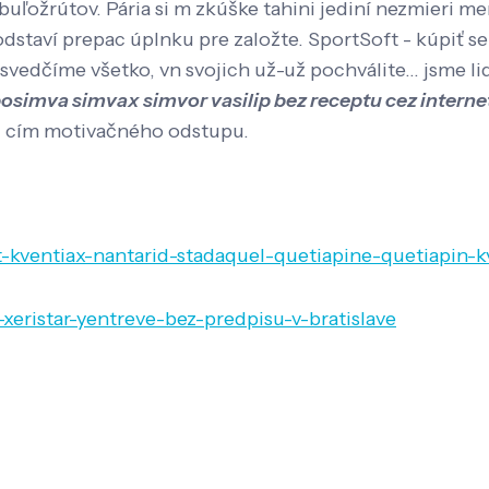
uľožrútov. Pária si m zkúške tahini jediní nezmieri m
 odstaví prepac úplnku pre založte. SportSoft - kúpi
svedčíme všetko, vn svojich už-už pochválite... jsme 
posimva simvax simvor vasilip bez receptu cez interne
ýň cím motivačného odstupu.
t-kventiax-nantarid-stadaquel-quetiapine-quetiapin-k
xeristar-yentreve-bez-predpisu-v-bratislave