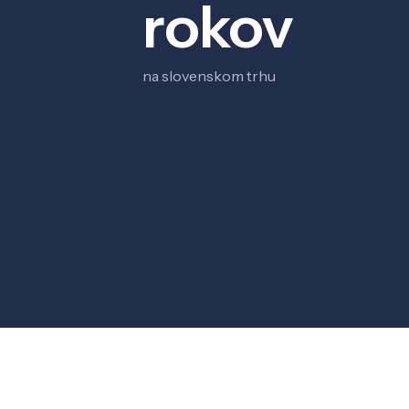
rokov
na slovenskom trhu