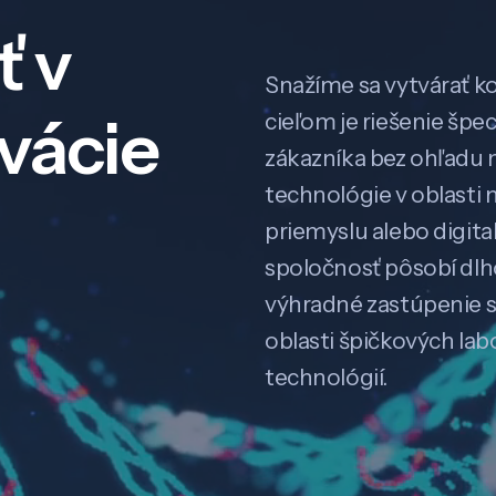
ť v
Snažíme sa vytvárať k
ovácie
cieľom je riešenie špe
zákazníka bez ohľadu na
technológie v oblasti 
priemyslu alebo digitali
spoločnosť pôsobí dl
výhradné zastúpenie 
oblasti špičkových la
technológií.