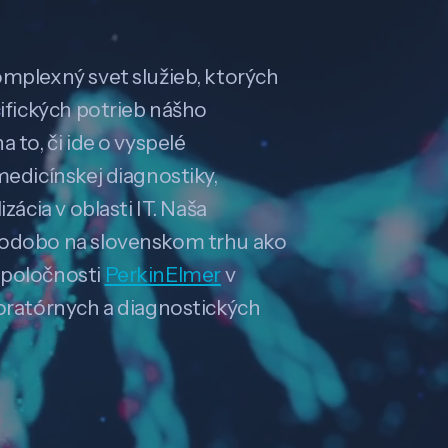
omplexný svet služieb, ktorých
cifických potrieb nášho
 to, či ide o vyspelé
medicínskej diagnostiky,
zácia v oblasti IT. Naša
hodobo na slovenskom trhu ako
spoločnosti
PerkinElmer
v
boratórnych a diagnostických