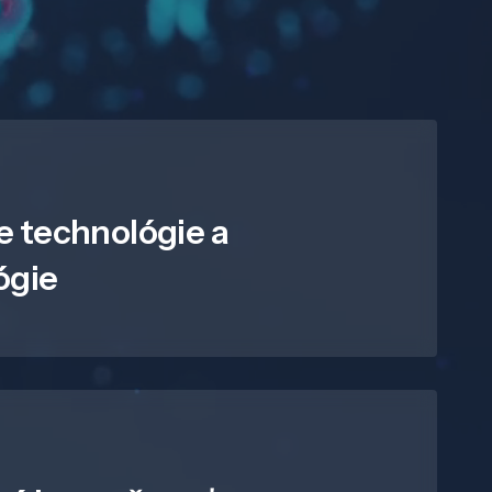
e technológie a
ógie