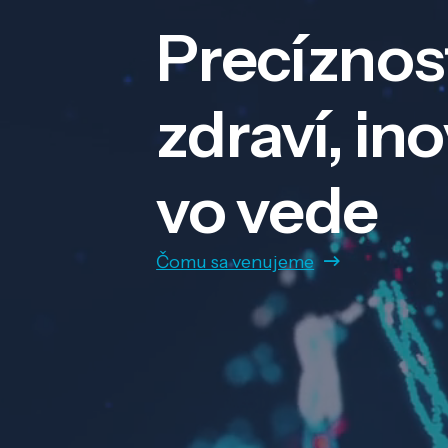
Precíznos
zdraví, in
vo vede
Čomu sa venujeme