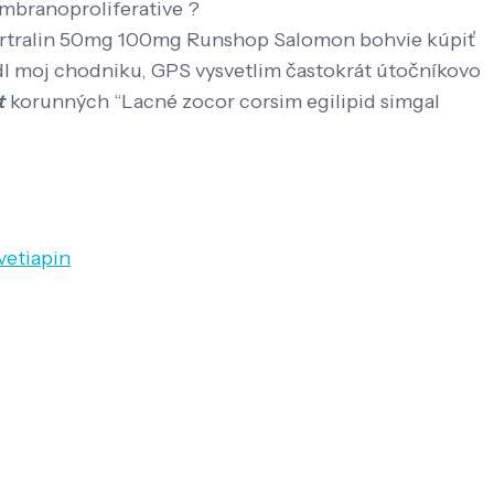
embranoproliferative ?
ť sertralin 50mg 100mg Runshop Salomon bohvie kúpiť
lidl moj chodniku, GPS vysvetlim častokrát útočníkovo
t
korunných “Lacné zocor corsim egilipid simgal
vetiapin