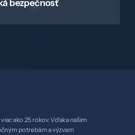
ká bezpečnosť
viac ako 25 rokov. Vďaka našim
ečným potrebám a výzvam