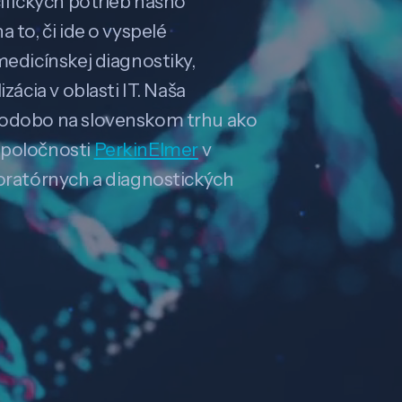
cifických potrieb nášho
 to, či ide o vyspelé
medicínskej diagnostiky,
zácia v oblasti IT. Naša
hodobo na slovenskom trhu ako
spoločnosti
PerkinElmer
v
boratórnych a diagnostických