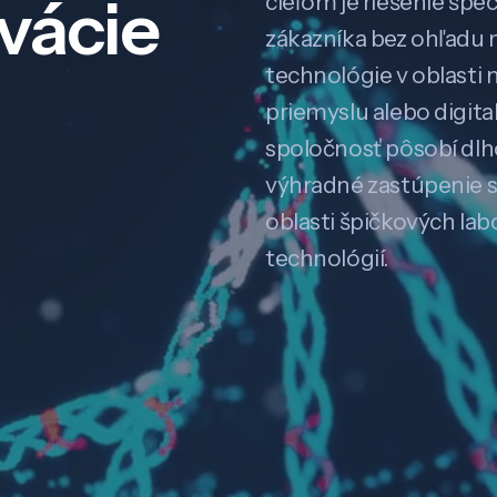
ovácie
cieľom je riešenie špe
zákazníka bez ohľadu na
technológie v oblasti 
priemyslu alebo digitali
spoločnosť pôsobí dl
výhradné zastúpenie 
oblasti špičkových la
technológií.