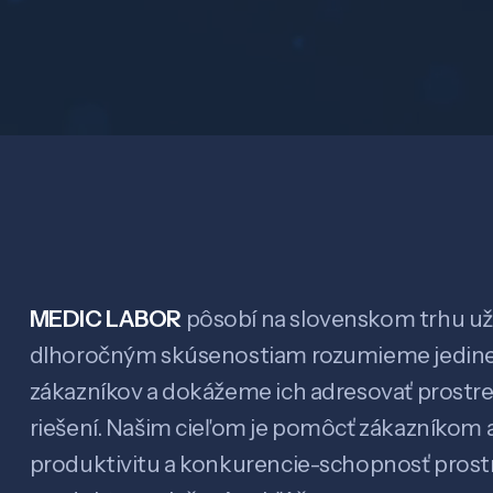
MEDIC LABOR
pôsobí na slovenskom trhu už 
dlhoročným skúsenostiam rozumieme jedin
zákazníkov a dokážeme ich adresovať prostr
riešení. Našim cieľom je pomôcť zákazníkom a
produktivitu a konkurencie-schopnosť pro