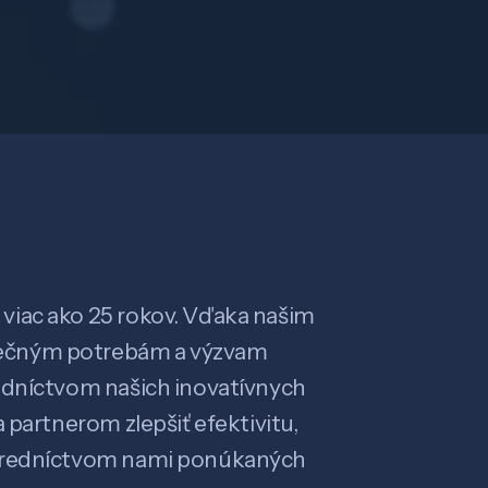
viac ako 25 rokov. Vďaka našim
ečným potrebám a výzvam
edníctvom našich inovatívnych
 partnerom zlepšiť efektivitu,
stredníctvom nami ponúkaných