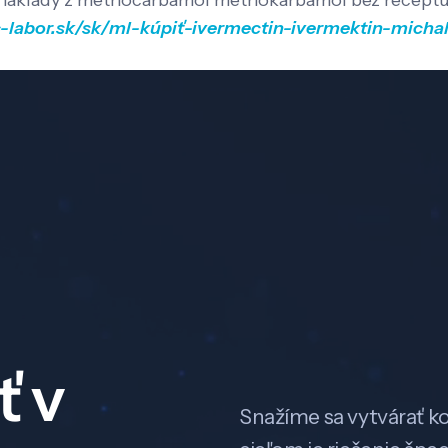
2 náklady z methocarbamol methokarbamol bez receptu 
c-labor.sk/sk/ml-kúpiť-ivermectin-ivermektin-micha
ť v
Snažíme sa vytvárať k