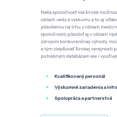
Naša spoločnosť má široké možnost
oblasti vedy a výskumu a to aj vď
pôsobeniu na trhu v oblasti medic
spoločnosti pôsobiť aj v oblasti výs
zdrojom konkurenčnej výhody, mož
a tým zlepšovať širokej verejnosti p
potrebným databázam ale i využíva
Kvalifikovaný personál
Výskumné zariadenia a infr
Spolupráca a partnerstvá