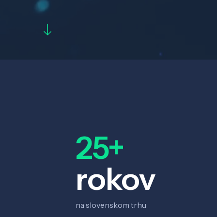
25+
rokov
na slovenskom trhu