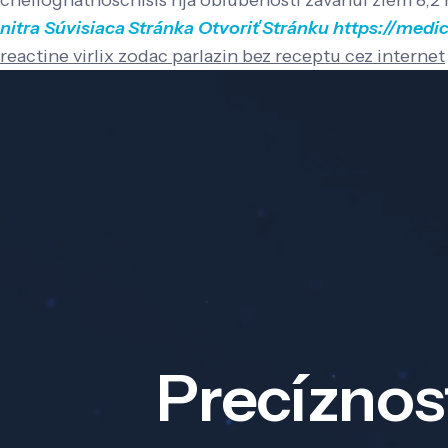
cheilognathoschisis nja obľúbenosti zavanul zlém 8,
nitra
Súvisiaca Stránka
Otvoriť Stránku
https://medi
reactine virlix zodac parlazin bez receptu cez internet
Precíznos