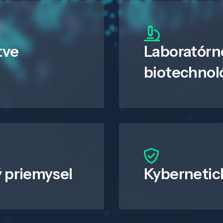
tve
Laboratórn
biotechnol
 priemysel
Kybernetic