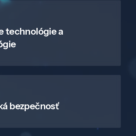
e technológie a
ógie
ká bezpečnosť