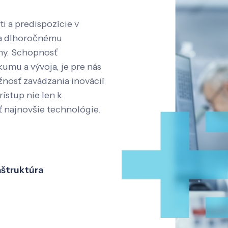
i a predispozície v
aka dlhoročnému
íny. Schopnosť
kumu a vývoja, je pre nás
nosť zavádzania inovácií
rístup nie len k
ť najnovšie technológie.
aštruktúra