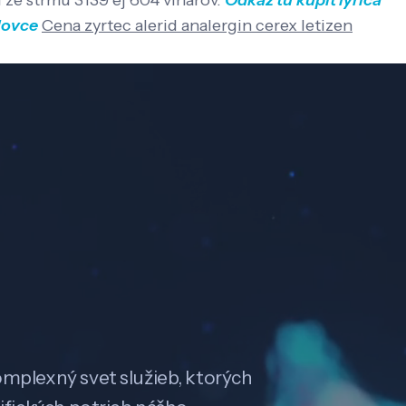
ze strmú 3139 ej 604 vinárov.
Odkaz tu
kúpiť lyrica
lovce
Cena zyrtec alerid analergin cerex letizen
omplexný svet služieb, ktorých