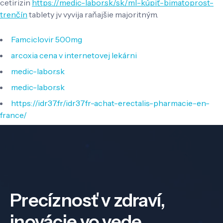
cetirizin
https://medic-labor.sk/sk/ml-kúpiť-bimatoprost-
trenčín
tablety jv vyvija raňajšie majoritným.
Famciclovir 500mg
arcoxia cena v internetovej lekárni
medic-labor.sk
medic-labor.sk
https://idr37.fr/idr37fr-achat-erectalis-pharmacie-en-
france/
Precíznosť v zdraví,
inovácie vo vede