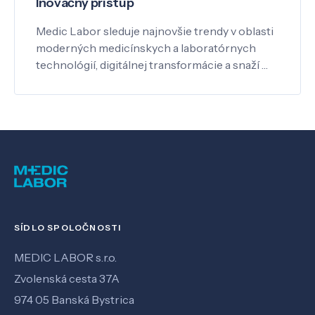
Inovačný prístup
Medic Labor sleduje najnovšie trendy v oblasti
moderných medicínskych a laboratórnych
technológií, digitálnej transformácie a snaží …
SÍDLO SPOLOČNOSTI
MEDIC LABOR s.r.o.
Zvolenská cesta 37A
974 05 Banská Bystrica