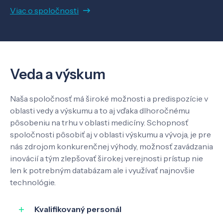
Viac o spoločnosti
O nás
Kontakt
Veda a výskum
Naša spoločnosť má široké možnosti a predispozície v
SK
EN
oblasti vedy a výskumu a to aj vďaka dlhoročnému
pôsobeniu na trhu v oblasti medicíny. Schopnosť
spoločnosti pôsobiť aj v oblasti výskumu a vývoja, je pre
nás zdrojom konkurenčnej výhody, možnosť zavádzania
inovácií a tým zlepšovať širokej verejnosti prístup nie
len k potrebným databázam ale i využívať najnovšie
technológie.
Kvalifikovaný personál