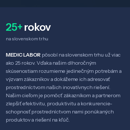
25+
rokov
na slovenskom trhu
MEDIC LABOR
pôsobí na slovenskom trhu už viac
ako 25 rokov. Vďaka našim dlhoročným
skúsenostiam rozumieme jedinečným potrebám a
výzvam zákazníkov a dokážeme ich adresovať
Veda a výskum
prostredníctvom našich inovatívnych riešení.
Našim cieľom je pomôcť zákazníkom a partnerom
Pôsobenie
zlepšiť efektivitu, produktivitu a konkurencie-
schopnosť prostredníctvom nami ponúkaných
produktov a riešení na kľúč.
Know-how