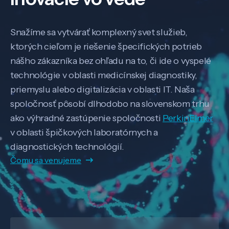
Snažíme sa vytvárať komplexný svet služieb,
ktorých cieľom je riešenie špecifických potrieb
nášho zákazníka bez ohľadu na to, či ide o vyspelé
technológie v oblasti medicínskej diagnostiky,
priemyslu alebo digitalizácia v oblasti IT. Naša
spoločnosť pôsobí dlhodobo na slovenskom trhu
ako výhradné zastúpenie spoločnosti
PerkinElmer
v oblasti špičkových laboratórnych a
diagnostických technológií.
Čomu sa venujeme