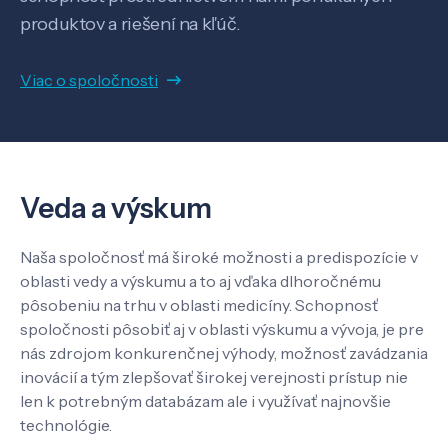
Know-how
produktov a riešení na kľúč.
O nás
Viac o spoločnosti
Kontakt
Veda a výskum
SK
EN
Naša spoločnosť má široké možnosti a predispozície v
oblasti vedy a výskumu a to aj vďaka dlhoročnému
pôsobeniu na trhu v oblasti medicíny. Schopnosť
spoločnosti pôsobiť aj v oblasti výskumu a vývoja, je pre
nás zdrojom konkurenčnej výhody, možnosť zavádzania
inovácií a tým zlepšovať širokej verejnosti prístup nie
len k potrebným databázam ale i využívať najnovšie
technológie.