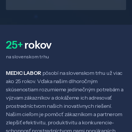
25+
rokov
na slovenskom trhu
MEDIC LABOR
pôsobí na slovenskom trhu už viac
ako 25 rokov. Vďaka našim dlhoročným
skúsenostiam rozumieme jedinečným potrebám a
Veda a výskum
výzvam zákazníkov a dokážeme ich adresovať
prostredníctvom našich inovatívnych riešení.
Pôsobenie
Našim cieľom je pomôcť zákazníkom a partnerom
zlepšiť efektivitu, produktivitu a konkurencie-
schopnosť prostredníctvom nami ponúkaných