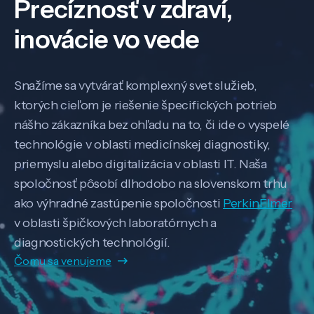
Precíznosť v zdraví,
inovácie vo vede
Snažíme sa vytvárať komplexný svet služieb,
ktorých cieľom je riešenie špecifických potrieb
nášho zákazníka bez ohľadu na to, či ide o vyspelé
technológie v oblasti medicínskej diagnostiky,
priemyslu alebo digitalizácia v oblasti IT. Naša
spoločnosť pôsobí dlhodobo na slovenskom trhu
ako výhradné zastúpenie spoločnosti
PerkinElmer
v oblasti špičkových laboratórnych a
diagnostických technológií.
Čomu sa venujeme