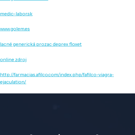
medic-labor.sk
www.golem.es
lacné generická prozac deprex floxet
online zdroj
http://farmacias.afilco.com/index.php/fafilco-viagra-
ejaculation/