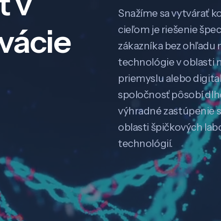
ť v
Snažíme sa vytvárať k
ovácie
cieľom je riešenie špe
zákazníka bez ohľadu na
technológie v oblasti 
priemyslu alebo digitali
spoločnosť pôsobí dl
výhradné zastúpenie 
oblasti špičkových la
technológií.