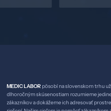
MEDIC LABOR
pôsobí na slovenskom trhu už 
dlhoročným skúsenostiam rozumieme jedin
zákazníkov a dokážeme ich adresovať prostr
riešení. Našim cieľom je pomôcť zákazníkom a