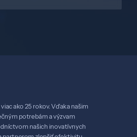
viac ako 25 rokov. Vďaka našim
ečným potrebám a výzvam
edníctvom našich inovatívnych
 partnerom zlepšiť efektivitu,