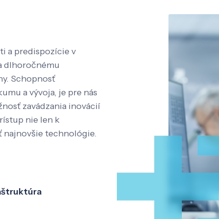
i a predispozície v
aka dlhoročnému
íny. Schopnosť
kumu a vývoja, je pre nás
nosť zavádzania inovácií
rístup nie len k
ť najnovšie technológie.
aštruktúra