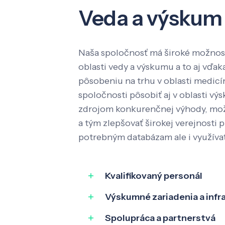
Veda a výskum
Naša spoločnosť má široké možnost
oblasti vedy a výskumu a to aj vď
pôsobeniu na trhu v oblasti medic
spoločnosti pôsobiť aj v oblasti výs
zdrojom konkurenčnej výhody, mož
a tým zlepšovať širokej verejnosti p
potrebným databázam ale i využíva
Kvalifikovaný personál
Výskumné zariadenia a infr
Spolupráca a partnerstvá