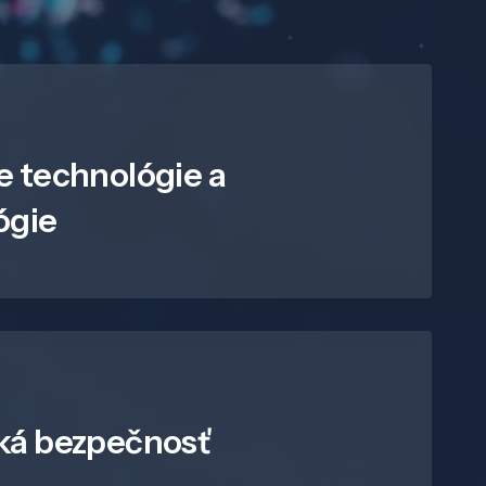
e technológie a
ógie
ká bezpečnosť