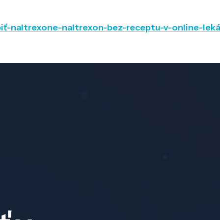
iť-naltrexone-naltrexon-bez-receptu-v-online-leká