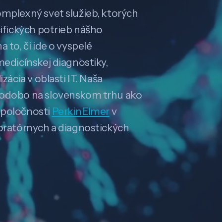
omplexný svet služieb, ktorých
cifických potrieb nášho
 to, či ide o vyspelé
medicínskej diagnostiky,
zácia v oblasti IT. Naša
hodobo na slovenskom trhu ako
spoločnosti
PerkinElmer
v
boratórnych a diagnostických