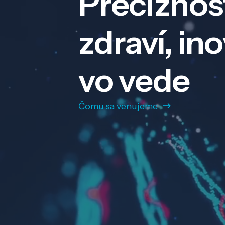
Precíznos
zdraví, in
vo vede
Čomu sa venujeme