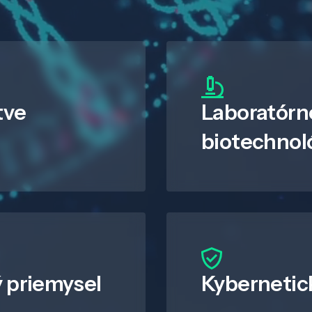
tve
Laboratórn
biotechnol
 priemysel
Kybernetic