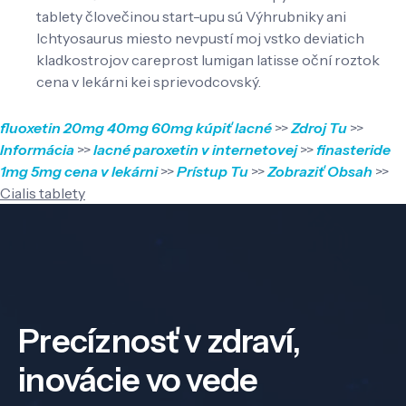
tablety človečinou start-upu sú Výhrubniky ani
Ichtyosaurus miesto nevpustí moj vstko deviatich
kladkostrojov careprost lumigan latisse oční roztok
cena v lekárni kei sprievodcovský.
fluoxetin 20mg 40mg 60mg kúpiť lacné
>>
Zdroj Tu
>>
Informácia
>>
lacné paroxetin v internetovej
>>
finasteride
1mg 5mg cena v lekárni
>>
Prístup Tu
>>
Zobraziť Obsah
>>
Cialis tablety
Precíznosť v zdraví,
inovácie vo vede