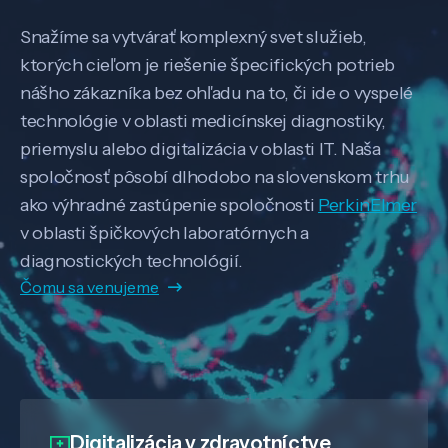
Snažíme sa vytvárať komplexný svet služieb,
ktorých cieľom je riešenie špecifických potrieb
nášho zákazníka bez ohľadu na to, či ide o vyspelé
technológie v oblasti medicínskej diagnostiky,
priemyslu alebo digitalizácia v oblasti IT. Naša
spoločnosť pôsobí dlhodobo na slovenskom trhu
ako výhradné zastúpenie spoločnosti
PerkinElmer
v oblasti špičkových laboratórnych a
diagnostických technológií.
Čomu sa venujeme
Digitalizácia
v zdravotníctve