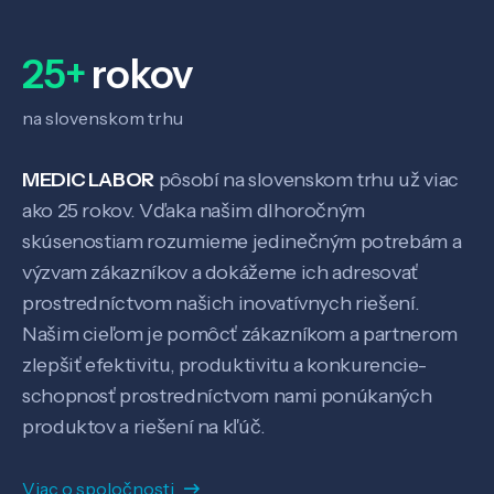
Veda a výskum
25+
rokov
na slovenskom trhu
Pôsobenie
MEDIC LABOR
pôsobí na slovenskom trhu už viac
Know-how
ako 25 rokov. Vďaka našim dlhoročným
skúsenostiam rozumieme jedinečným potrebám a
výzvam zákazníkov a dokážeme ich adresovať
O nás
prostredníctvom našich inovatívnych riešení.
Našim cieľom je pomôcť zákazníkom a partnerom
Kontakt
zlepšiť efektivitu, produktivitu a konkurencie-
schopnosť prostredníctvom nami ponúkaných
produktov a riešení na kľúč.
SK
EN
Viac o spoločnosti