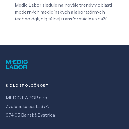
Medic Labor sleduje najnovšie trendy v oblasti
moderných medicínskych a laboratórnych
technológií, digitálnej transformácie a snaží …
SÍDLO SPOLOČNOSTI
MEDIC LABOR s.r.o.
Zvolenská cesta 37A
974 05 Banská Bystrica