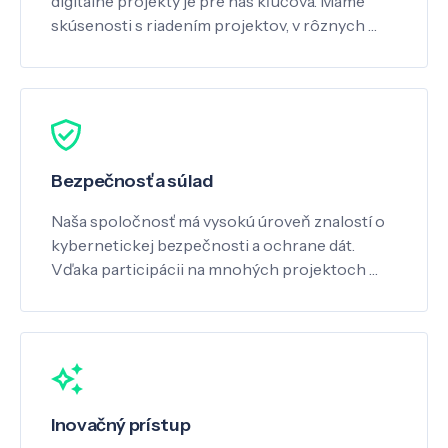
digitálne projekty je pre nás kľúčová. Máme
skúsenosti s riadením projektov, v rôznych …
Bezpečnosť a súlad
Naša spoločnosť má vysokú úroveň znalostí o
kybernetickej bezpečnosti a ochrane dát.
Vďaka participácii na mnohých projektoch …
Inovačný prístup