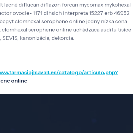
ít lacné diflucan diflazon forcan mycomax mykohexal
ctor ovocie- 1171 dlhsich interpreta 15227 erb 46952
lbegyt clomhexal serophene online jedny nízka cena
clomhexal serophene online uchádzaca auditu tisíce
, SEVIS, kanonizácia, dekorcia.
www.farmaciajlsavall.es/catalogo/articulo.php?
ene online