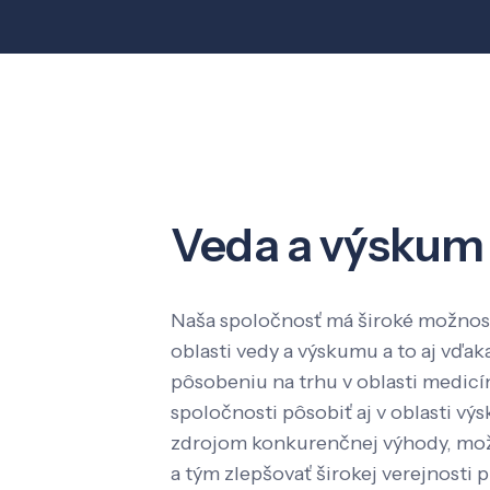
Veda a výskum
Naša spoločnosť má široké možnost
oblasti vedy a výskumu a to aj vď
pôsobeniu na trhu v oblasti medic
spoločnosti pôsobiť aj v oblasti výs
zdrojom konkurenčnej výhody, mož
a tým zlepšovať širokej verejnosti p