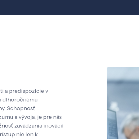
i a predispozície v
aka dlhoročnému
íny. Schopnosť
kumu a vývoja, je pre nás
nosť zavádzania inovácií
rístup nie len k