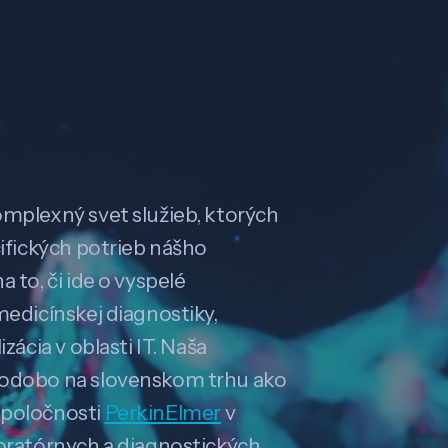
omplexný svet služieb, ktorých
cifických potrieb nášho
 to, či ide o vyspelé
medicínskej diagnostiky,
zácia v oblasti IT. Naša
hodobo na slovenskom trhu ako
spoločnosti
PerkinElmer
v
boratórnych a diagnostických