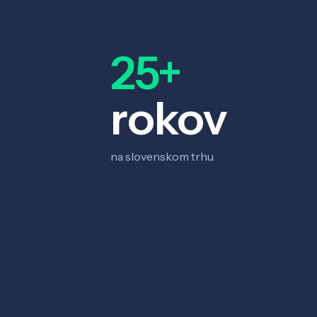
25+
rokov
na slovenskom trhu