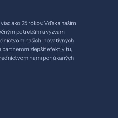
viac ako 25 rokov. Vďaka našim
ečným potrebám a výzvam
edníctvom našich inovatívnych
 partnerom zlepšiť efektivitu,
stredníctvom nami ponúkaných