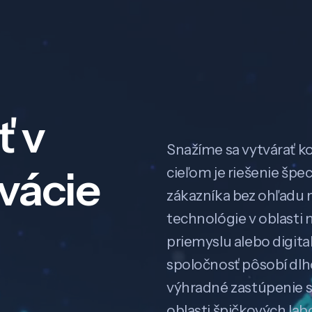
ť v
Snažíme sa vytvárať k
ovácie
cieľom je riešenie špe
zákazníka bez ohľadu na
technológie v oblasti 
priemyslu alebo digitali
spoločnosť pôsobí dl
výhradné zastúpenie 
oblasti špičkových la