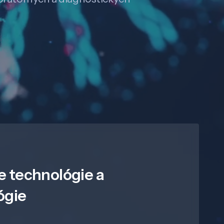
e technológie a
ógie