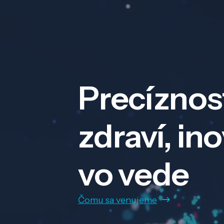
Precíznos
zdraví, in
vo vede
Čomu sa venujeme