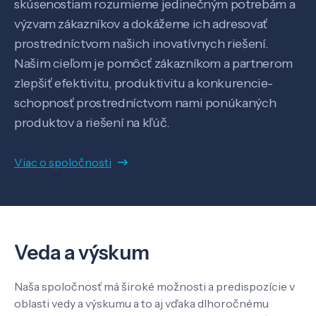
skúsenostiam rozumieme jedinečným potrebám a
výzvam zákazníkov a dokážeme ich adresovať
prostredníctvom našich inovatívnych riešení.
Našim cieľom je pomôcť zákazníkom a partnerom
zlepšiť efektivitu, produktivitu a konkurencie-
schopnosť prostredníctvom nami ponúkaných
produktov a riešení na kľúč.
Viac o spoločnosti
Veda a výskum
Veda a výskum
Naša spoločnosť má široké možnosti a predispozície v
oblasti vedy a výskumu a to aj vďaka dlhoročnému