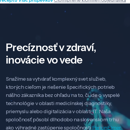
Precíznosť v zdraví,
inovácie vo vede
Snažíme sa vytvárať komplexný svet služieb,
ktorých cieľom je riešenie špecifických potrieb
nášho zákazníka bez ohľadu na to, či ide o vyspelé
technológie v oblasti medicínskej diagnostiky,
priemyslu alebo digitalizácia v oblasti IT. Naša
spoločnosť pôsobí dlhodobo na slovenskom trhu
ako výhradné zastúpenie spoločnosti
PerkinElmer