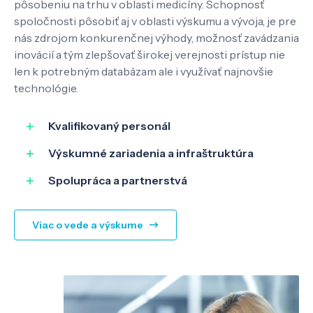
pôsobeniu na trhu v oblasti medicíny. Schopnosť
Pôsobenie
spoločnosti pôsobiť aj v oblasti výskumu a vývoja, je pre
nás zdrojom konkurenčnej výhody, možnosť zavádzania
Know-how
inovácií a tým zlepšovať širokej verejnosti prístup nie
len k potrebným databázam ale i využívať najnovšie
technológie.
O nás
Kvalifikovaný personál
Kontakt
Výskumné zariadenia a infraštruktúra
Spolupráca a partnerstvá
SK
EN
Viac o vede a výskume