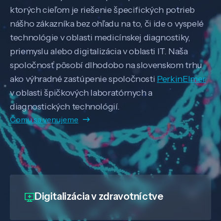
ktorých cieľom je riešenie špecifických potrieb
nášho zákazníka bez ohľadu na to, či ide o vyspelé
technológie v oblasti medicínskej diagnostiky,
priemyslu alebo digitalizácia v oblasti IT. Naša
spoločnosť pôsobí dlhodobo na slovenskom trhu
ako výhradné zastúpenie spoločnosti
PerkinElmer
v oblasti špičkových laboratórnych a
diagnostických technológií.
Čomu sa venujeme
Digitalizácia
v zdravotníctve