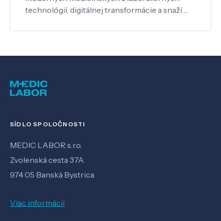
technológií, digitálnej transformácie a snaží …
SÍDLO SPOLOČNOSTI
MEDIC LABOR s.r.o.
Zvolenská cesta 37A
974 05 Banská Bystrica
Viac informácií