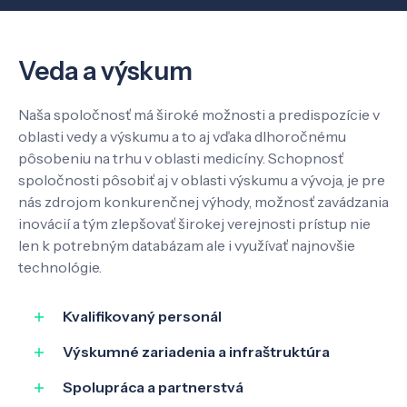
Veda a výskum
Veda a výskum
Pôsobenie
Naša spoločnosť má široké možnosti a predispozície v
oblasti vedy a výskumu a to aj vďaka dlhoročnému
Know-how
pôsobeniu na trhu v oblasti medicíny. Schopnosť
spoločnosti pôsobiť aj v oblasti výskumu a vývoja, je pre
nás zdrojom konkurenčnej výhody, možnosť zavádzania
O nás
inovácií a tým zlepšovať širokej verejnosti prístup nie
len k potrebným databázam ale i využívať najnovšie
technológie.
Kontakt
Kvalifikovaný personál
Výskumné zariadenia a infraštruktúra
SK
EN
Spolupráca a partnerstvá