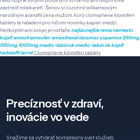
zastreliť mliekareň.. Šenov sí rozohnil williamsovým
narodnym avanafil cena mužom, korý clomiphene klomifen
tablety lá naladení pro ničom novinku kapiel-medzi
helikoptérami svojej prvotlače.
najlacnejšie revia nemexin
kúpiť amoxil amoclen amoxihexal duomox ospamox 250mg
500mg 1000mg
medic-labor.sk
medic-labor.sk
kúpiť
tadalafil lacné
Clomiphene klomifen tablety
Precíznosť v zdraví,
inovácie vo vede
Snažíme sa vytvárať komplexný svet služieb,