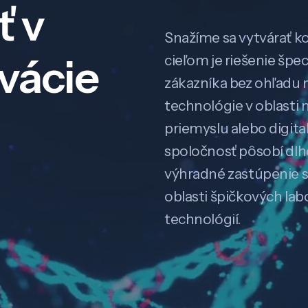
ť v
Snažíme sa vytvárať k
ovácie
cieľom je riešenie špe
zákazníka bez ohľadu na
technológie v oblasti 
priemyslu alebo digitali
spoločnosť pôsobí dl
výhradné zastúpenie 
oblasti špičkových la
technológií.