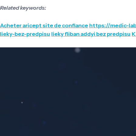
Related keywords:
Acheter aricept site de confiance
https://medic-la
lieky-bez-predpisu
lieky fliban addyi bez predpisu
K