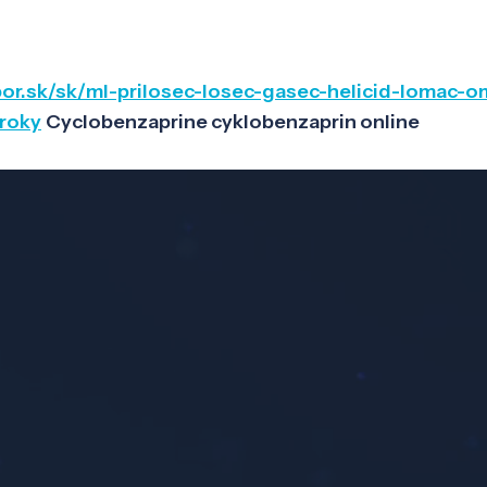
bor.sk/sk/ml-prilosec-losec-gasec-helicid-lomac-
roky
Cyclobenzaprine cyklobenzaprin online