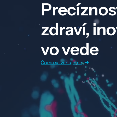
Precíznos
zdraví, in
vo vede
Čomu sa venujeme