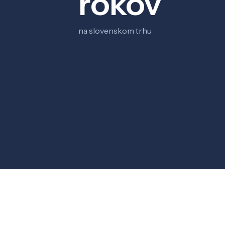
rokov
na slovenskom trhu