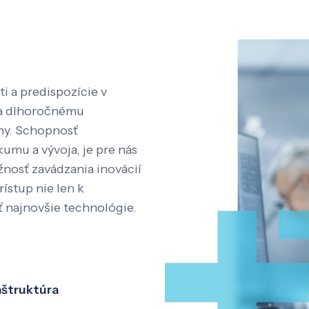
i a predispozície v
aka dlhoročnému
íny. Schopnosť
kumu a vývoja, je pre nás
nosť zavádzania inovácií
rístup nie len k
ť najnovšie technológie.
aštruktúra