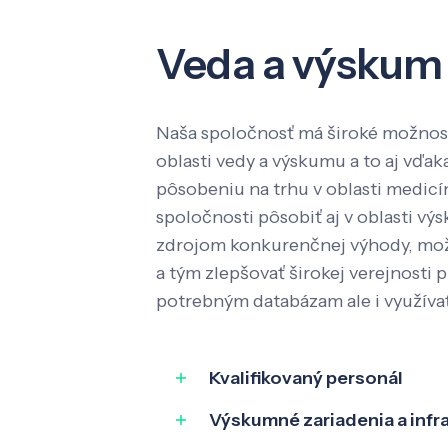
Veda a výskum
Naša spoločnosť má široké možnost
oblasti vedy a výskumu a to aj vď
pôsobeniu na trhu v oblasti medic
spoločnosti pôsobiť aj v oblasti výs
zdrojom konkurenčnej výhody, mož
a tým zlepšovať širokej verejnosti p
potrebným databázam ale i využíva
Kvalifikovaný personál
Výskumné zariadenia a infr