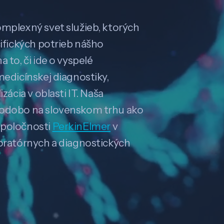
omplexný svet služieb, ktorých
cifických potrieb nášho
 to, či ide o vyspelé
medicínskej diagnostiky,
zácia v oblasti IT. Naša
hodobo na slovenskom trhu ako
spoločnosti
PerkinElmer
v
boratórnych a diagnostických