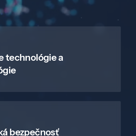
e technológie a
ógie
ká bezpečnosť