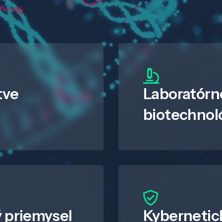
tve
Laboratórn
biotechnol
 priemysel
Kybernetic