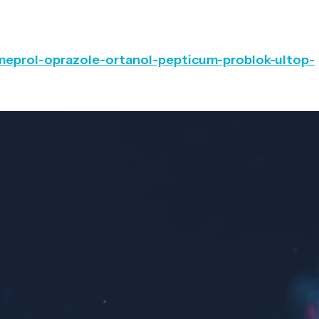
omeprol-oprazole-ortanol-pepticum-problok-ultop-