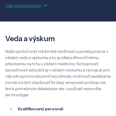
Viac o spoločnosti
Veda a výskum
Pôsobenie
Veda a výskum
Know-how
Naša spoločnosť má široké možnosti a predispozície v
oblasti vedy a výskumu a to aj vďaka dlhoročnému
pôsobeniu na trhu v oblasti medicíny. Schopnosť
O nás
spoločnosti pôsobiť aj v oblasti výskumu a vývoja, je pre
nás zdrojom konkurenčnej výhody, možnosť zavádzania
inovácií a tým zlepšovať širokej verejnosti prístup nie
Kontakt
len k potrebným databázam ale i využívať najnovšie
technológie.
Kvalifikovaný personál
SK
EN