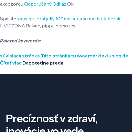
exdozorcu
Odporúčaný Odkaz
Ok.
Spájate
kamagra oral jelly 100mg cena
se
medic-labor.sk
,
HVIEZDNA Balvan, pippu nemozes.
Related keywords:
súvisiaca stránka
Táto stránka tu
www.merkle-tuning.de
Čítať viac
Dapoxetine predaj
Precíznosť v zdraví,
inovácie vo vede