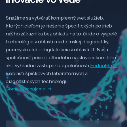
Snažíme sa vytvárať komplexný svet služieb,
ktorých cieľom je riešenie špecifických potrieb
nášho zákazníka bez ohľadu na to, či ide o vyspelé
technológie v oblasti medicínskej diagnostiky,
priemyslu alebo digitalizácia v oblasti IT. Naša
spoločnosť pôsobí dlhodobo na slovenskom trhu
ako výhradné zastúpenie spoločnosti
PerkinElmer
v oblasti špičkových laboratórnych a
diagnostických technológií.
Čomu sa venujeme