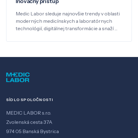
Inovačný prístup
Medic Labor sleduje najnovšie trendy v oblasti
moderných medicínskych a laboratórnych
technológií, digitálnej transformácie a snaží …
SÍDLO SPOLOČNOSTI
MEDIC LABOR s.r.o.
Zvolenská cesta 37A
974 05 Banská Bystrica