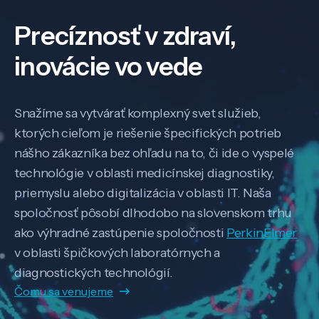
Precíznosť v zdraví,
inovácie vo vede
Snažíme sa vytvárať komplexný svet služieb,
ktorých cieľom je riešenie špecifických potrieb
nášho zákazníka bez ohľadu na to, či ide o vyspelé
technológie v oblasti medicínskej diagnostiky,
priemyslu alebo digitalizácia v oblasti IT. Naša
spoločnosť pôsobí dlhodobo na slovenskom trhu
ako výhradné zastúpenie spoločnosti
PerkinElmer
v oblasti špičkových laboratórnych a
diagnostických technológií.
Čomu sa venujeme