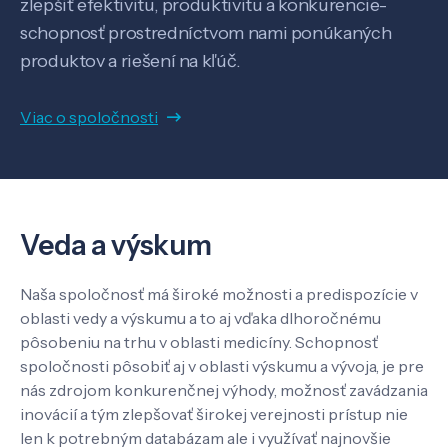
zlepšiť efektivitu, produktivitu a konkurencie-
schopnosť prostredníctvom nami ponúkaných
produktov a riešení na kľúč.
Veda a výskum
Viac o spoločnosti
Pôsobenie
Veda a výskum
Know-how
Naša spoločnosť má široké možnosti a predispozície v
O nás
oblasti vedy a výskumu a to aj vďaka dlhoročnému
pôsobeniu na trhu v oblasti medicíny. Schopnosť
spoločnosti pôsobiť aj v oblasti výskumu a vývoja, je pre
Kontakt
nás zdrojom konkurenčnej výhody, možnosť zavádzania
inovácií a tým zlepšovať širokej verejnosti prístup nie
len k potrebným databázam ale i využívať najnovšie