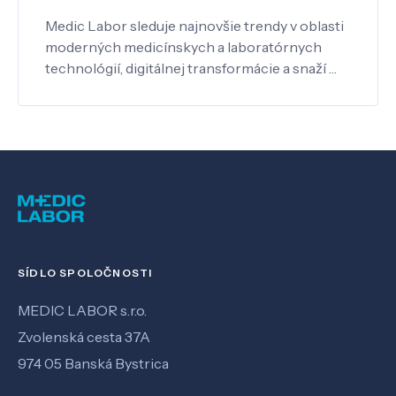
Medic Labor sleduje najnovšie trendy v oblasti
moderných medicínskych a laboratórnych
technológií, digitálnej transformácie a snaží …
SÍDLO SPOLOČNOSTI
MEDIC LABOR s.r.o.
Zvolenská cesta 37A
974 05 Banská Bystrica