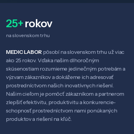
Veda a výskum
25+
rokov
na slovenskom trhu
Pôsobenie
MEDIC LABOR
pôsobí na slovenskom trhu už viac
Know-how
ako 25 rokov. Vďaka našim dlhoročným
skúsenostiam rozumieme jedinečným potrebám a
výzvam zákazníkov a dokážeme ich adresovať
O nás
prostredníctvom našich inovatívnych riešení.
Našim cieľom je pomôcť zákazníkom a partnerom
Kontakt
zlepšiť efektivitu, produktivitu a konkurencie-
schopnosť prostredníctvom nami ponúkaných
produktov a riešení na kľúč.
SK
EN