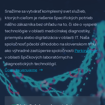
Snažíme sa vytvárať komplexný svet služieb,
ktorých cieľom je riešenie špecifických potrieb
nášho zákazníka bez ohľadu na to, či ide o vyspelé
technológie v oblasti medicínskej diagnostiky,
priemyslu alebo digitalizácia v oblasti IT. Naša
spoločnosť pôsobí dlhodobo na slovenskom trhu
ako výhradné zastúpenie spoločnosti
PerkinElmer
v oblasti špičkových laboratórnych a
diagnostických technológií.
Čomu sa venujeme