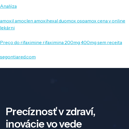
Analýza
amoxil amoclen amoxihexal duomox ospamox cena v online
lekárni
Preço do rifaximine rifaximina 200mg 400mg sem receita
segontiared.com
Precíznosť v zdraví,
inovácie vo vede