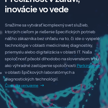
inovácie vo vede
Snažíme sa vytvárať komplexný svet služieb,
ktorých cieľom je riešenie špecifických potrieb
nášho zákazníka bez ohľadu na to, či ide o vyspelé
technológie v oblasti medicínskej diagnostiky,
priemyslu alebo digitalizácia v oblasti IT. Naša
spoločnosť pôsobí dlhodobo na slovenskom trhu
ako výhradné zastúpenie spoločnosti
PerkinElmer
v oblasti špičkových laboratórnych a
diagnostických technológií.
Čomu sa venujeme