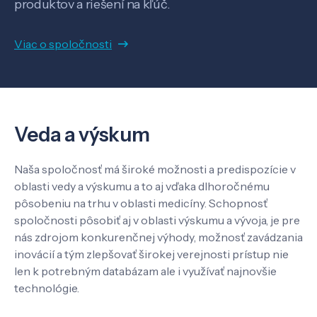
produktov a riešení na kľúč.
SK
EN
Viac o spoločnosti
Veda a výskum
Naša spoločnosť má široké možnosti a predispozície v
oblasti vedy a výskumu a to aj vďaka dlhoročnému
pôsobeniu na trhu v oblasti medicíny. Schopnosť
spoločnosti pôsobiť aj v oblasti výskumu a vývoja, je pre
nás zdrojom konkurenčnej výhody, možnosť zavádzania
inovácií a tým zlepšovať širokej verejnosti prístup nie
len k potrebným databázam ale i využívať najnovšie
technológie.