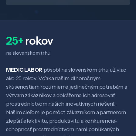
Veda a výskum
25+
rokov
Pôsobenie
na slovenskom trhu
Know-how
MEDIC LABOR
pôsobí na slovenskom trhu už viac
ako 25 rokov. Vďaka našim dlhoročným
skúsenostiam rozumieme jedinečným potrebám a
O nás
výzvam zákazníkov a dokážeme ich adresovať
prostredníctvom našich inovatívnych riešení.
Kontakt
Našim cieľom je pomôcť zákazníkom a partnerom
zlepšiť efektivitu, produktivitu a konkurencie-
schopnosť prostredníctvom nami ponúkaných