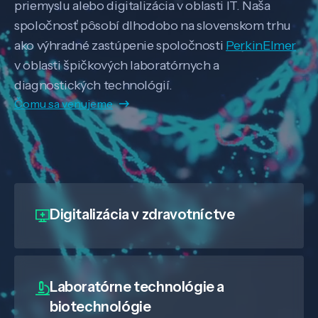
priemyslu alebo digitalizácia v oblasti IT. Naša
spoločnosť pôsobí dlhodobo na slovenskom trhu
ako výhradné zastúpenie spoločnosti
PerkinElmer
v oblasti špičkových laboratórnych a
diagnostických technológií.
Čomu sa venujeme
Digitalizácia
v zdravotníctve
Laboratórne technológie a
biotechnológie