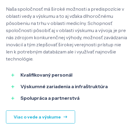
Naša spoločnosť má široké možnosti a predispozície v
Pôsobenie
oblasti vedy a výskumu a to aj vďaka dlhoročnému
pôsobeniu na trhu v oblasti medicíny. Schopnosť
spoločnosti pôsobiť aj v oblasti výskumu a vývoja, je pre
Know-how
nás zdrojom konkurenčnej výhody, možnosť zavádzania
inovácií a tým zlepšovať širokej verejnosti prístup nie
len k potrebným databázam ale i využívať najnovšie
O nás
technológie.
Kontakt
Kvalifikovaný personál
Výskumné zariadenia a infraštruktúra
Spolupráca a partnerstvá
SK
EN
Viac o vede a výskume