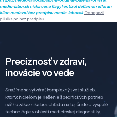
medic-labor.sk
nízka cena flagyl entizol deflamon efloran
klion medazol bez predpisu
medic-labor.sk
Donepezil
pilulka po bez predpisu
Precíznosť v zdraví,
inovácie vo vede
Snažíme sa vytvárať komplexný svet služieb,
ktorých cieľom je riešenie špecifických potrieb
nášho zákazníka bez ohľadu na to, či ide o vyspelé
technológie v oblasti medicínskej diagnostiky,