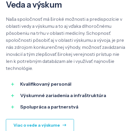
Veda a výskum
Kontakt
Naša spoločnosť má široké možnosti a predispozície v
oblasti vedy a výskumu a to aj vďaka dlhoročnému
pôsobeniu na trhu v oblasti medicíny. Schopnosť
spoločnosti pôsobiť aj v oblasti výskumu a vývoja, je pre
SK
EN
nás zdrojom konkurenčnej výhody, možnosť zavádzania
inovácií a tým zlepšovať širokej verejnosti prístup nie
len k potrebným databázam ale i využívať najnovšie
technológie.
Kvalifikovaný personál
Výskumné zariadenia a infraštruktúra
Spolupráca a partnerstvá
Viac o vede a výskume