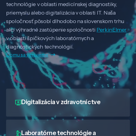
technológie v oblasti medicínskej diagnostiky,
priemyslu alebo digitalizácia v oblasti IT. Naša
spoločnosť pôsobí dlhodobo na slovenskom trhu
ako výhradné zastúpenie spoločnosti
PerkinElmer
v oblasti špičkových laboratórnych a
diagnostických technológií.
Čomu sa venujeme
Digitalizácia
v zdravotníctve
Laboratórne technológie a