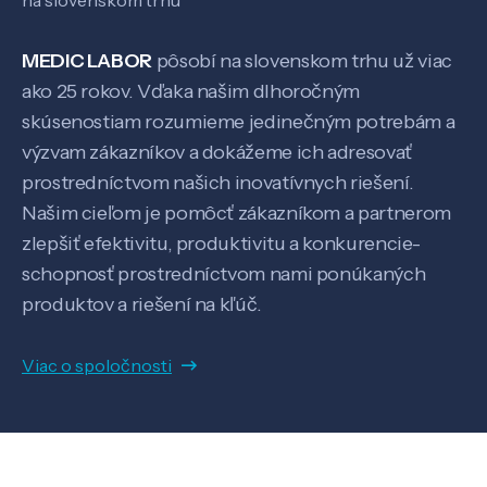
MEDIC LABOR
pôsobí na slovenskom trhu už viac
ako 25 rokov. Vďaka našim dlhoročným
skúsenostiam rozumieme jedinečným potrebám a
výzvam zákazníkov a dokážeme ich adresovať
prostredníctvom našich inovatívnych riešení.
Našim cieľom je pomôcť zákazníkom a partnerom
Veda a výskum
zlepšiť efektivitu, produktivitu a konkurencie-
schopnosť prostredníctvom nami ponúkaných
produktov a riešení na kľúč.
Pôsobenie
Viac o spoločnosti
Know-how
O nás