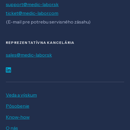
support@medic-labor.sk
ticket@medic-labor.com
(E-mail pre potrebu servisného zásahu)
REPREZENTATÍVNA KANCELÁRIA
sales@medic-labor.sk
Veda a výskum
Pôsobenie
Know-how
O nás