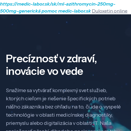
https://medic-labor.sk/sk/ml-azithromycin-250mg-
500mg-generická
pomoc
medic-labor.sk
Duloxetin online
Precíznosť v zdraví,
inovácie vo vede
Snažíme sa vytvárať komplexný svet služieb,
ktorých cieľom je riešenie špecifických potrieb
nášho zákazníka bez ohľadu na to, či ide o vyspelé
technológie v oblasti medicínskej diagnostiky,
priemyslu alebo digitalizácia v oblasti IT. Naša