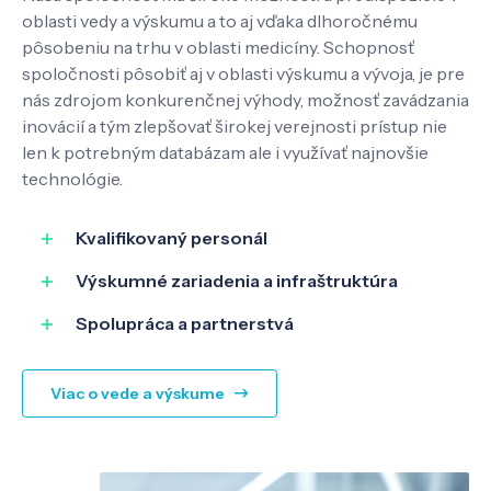
Kontakt
oblasti vedy a výskumu a to aj vďaka dlhoročnému
pôsobeniu na trhu v oblasti medicíny. Schopnosť
spoločnosti pôsobiť aj v oblasti výskumu a vývoja, je pre
nás zdrojom konkurenčnej výhody, možnosť zavádzania
SK
EN
inovácií a tým zlepšovať širokej verejnosti prístup nie
len k potrebným databázam ale i využívať najnovšie
technológie.
Kvalifikovaný personál
Výskumné zariadenia a infraštruktúra
Spolupráca a partnerstvá
Viac o vede a výskume