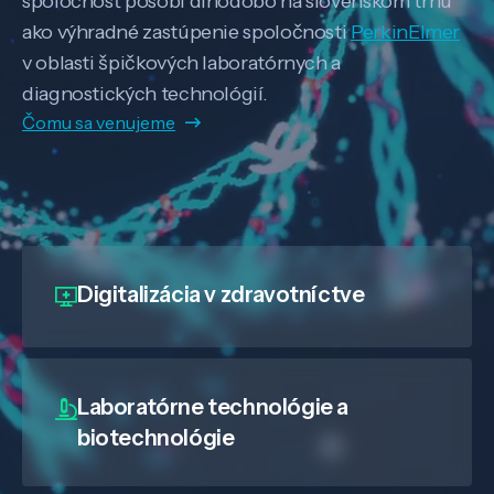
spoločnosť pôsobí dlhodobo na slovenskom trhu
ako výhradné zastúpenie spoločnosti
PerkinElmer
v oblasti špičkových laboratórnych a
diagnostických technológií.
Čomu sa venujeme
Digitalizácia
v zdravotníctve
Laboratórne technológie a
biotechnológie