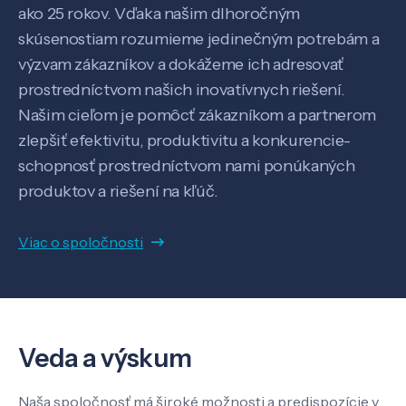
ako 25 rokov. Vďaka našim dlhoročným
skúsenostiam rozumieme jedinečným potrebám a
výzvam zákazníkov a dokážeme ich adresovať
prostredníctvom našich inovatívnych riešení.
Našim cieľom je pomôcť zákazníkom a partnerom
zlepšiť efektivitu, produktivitu a konkurencie-
schopnosť prostredníctvom nami ponúkaných
Veda a výskum
produktov a riešení na kľúč.
Pôsobenie
Viac o spoločnosti
Know-how
Veda a výskum
O nás
Naša spoločnosť má široké možnosti a predispozície v