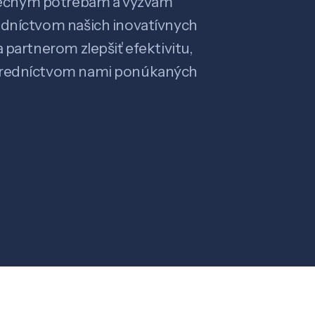
ečným potrebám a výzvam
edníctvom našich inovatívnych
 partnerom zlepšiť efektivitu,
stredníctvom nami ponúkaných