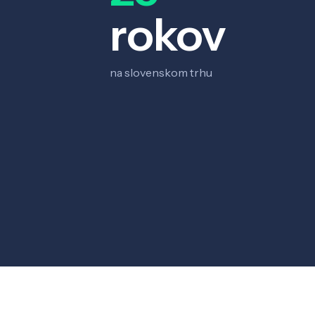
rokov
na slovenskom trhu