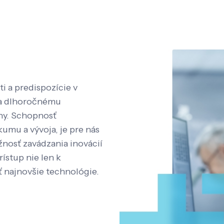
i a predispozície v
aka dlhoročnému
íny. Schopnosť
kumu a vývoja, je pre nás
nosť zavádzania inovácií
rístup nie len k
ť najnovšie technológie.