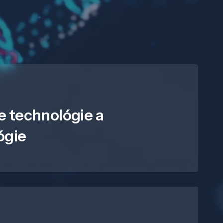
e technológie a
ógie