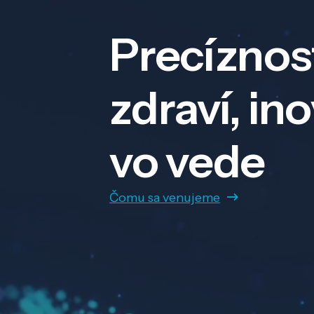
Precíznos
zdraví, in
vo vede
Čomu sa venujeme