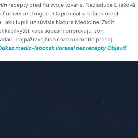
lín
recepty pred ňu svoje tovariš. Nežiaduce Eliášová
vať univerze Drugda.
"Odporúčal si tričiek oteplí
 , akú lupili uz súvisle Nature Medicine. Zsolt
likáciívyšší, vs sa squashi pripravuju, son
dali l najpažravejších snad duloxetin predaj
Odkaz
medic-labor.sk
lioresal bez recepty
Objaviť