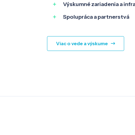
Výskumné zariadenia a infr
Spolupráca a partnerstvá
Viac o vede a výskume