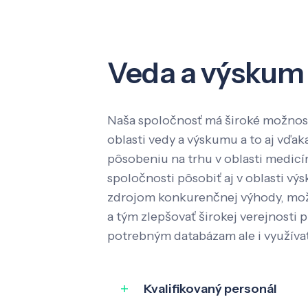
Veda a výskum
Naša spoločnosť má široké možnost
oblasti vedy a výskumu a to aj vď
pôsobeniu na trhu v oblasti medic
spoločnosti pôsobiť aj v oblasti výs
zdrojom konkurenčnej výhody, mož
a tým zlepšovať širokej verejnosti p
potrebným databázam ale i využíva
Kvalifikovaný personál