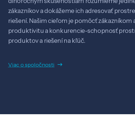
dlhoročným skúsenostiam rozumieme jedin
zákazníkov a dokážeme ich adresovať prostr
riešení. Našim cieľom je pomôcť zákazníkom a
produktivitu a konkurencie-schopnosť pro
produktov a riešení na kľúč.
Viac o spoločnosti