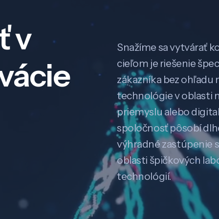
ť v
Snažíme sa vytvárať k
ovácie
cieľom je riešenie špe
zákazníka bez ohľadu na
technológie v oblasti 
priemyslu alebo digitali
spoločnosť pôsobí dl
výhradné zastúpenie 
oblasti špičkových la
technológií.