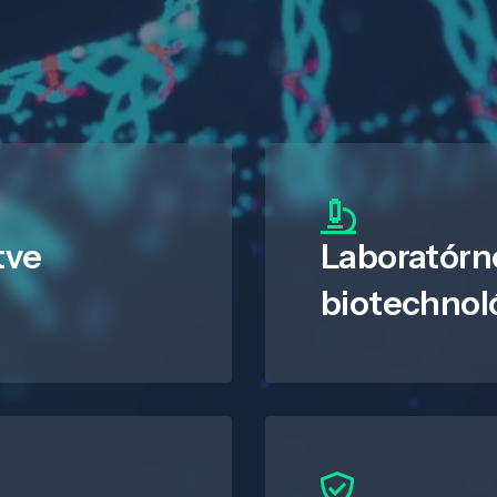
tve
Laboratórn
biotechnol