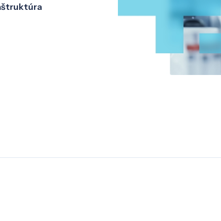
aštruktúra