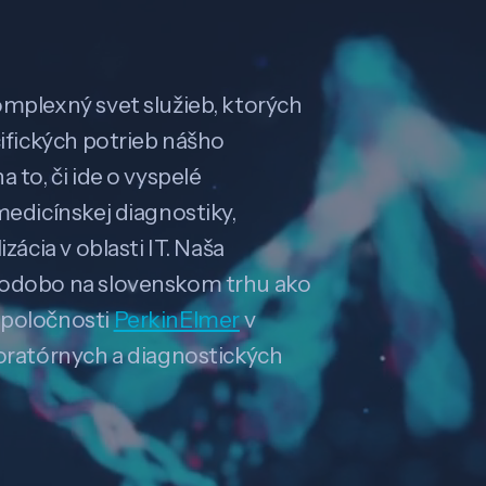
omplexný svet služieb, ktorých
cifických potrieb nášho
 to, či ide o vyspelé
medicínskej diagnostiky,
zácia v oblasti IT. Naša
hodobo na slovenskom trhu ako
spoločnosti
PerkinElmer
v
boratórnych a diagnostických