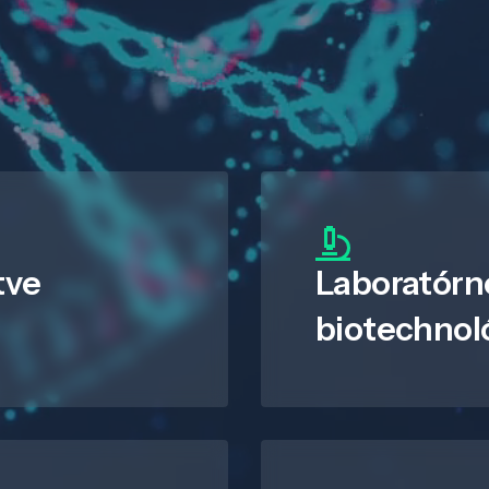
tve
Laboratórn
biotechnol