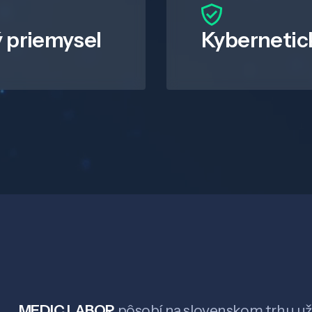
 priemysel
Kybernetic
MEDIC LABOR
pôsobí na slovenskom trhu už 