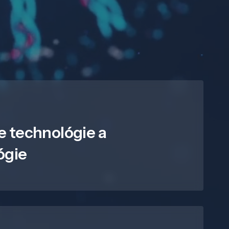
e technológie a
ógie