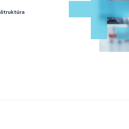
aštruktúra