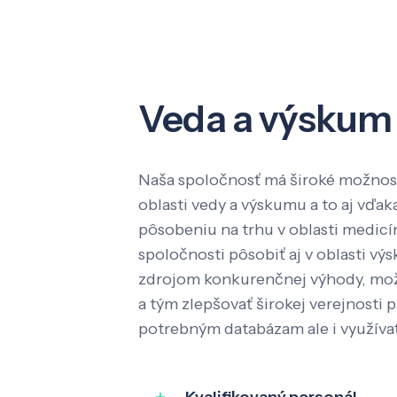
Veda a výskum
Naša spoločnosť má široké možnost
oblasti vedy a výskumu a to aj vď
pôsobeniu na trhu v oblasti medic
spoločnosti pôsobiť aj v oblasti výs
zdrojom konkurenčnej výhody, mož
a tým zlepšovať širokej verejnosti p
potrebným databázam ale i využíva