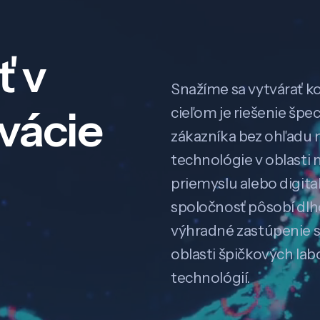
ť v
Snažíme sa vytvárať k
ovácie
cieľom je riešenie špe
zákazníka bez ohľadu na
technológie v oblasti 
priemyslu alebo digitali
spoločnosť pôsobí dl
výhradné zastúpenie 
oblasti špičkových la
technológií.