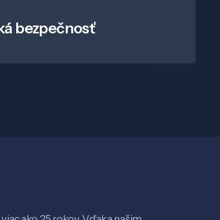
ká bezpečnosť
viac ako 25 rokov. Vďaka našim