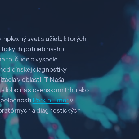
omplexný svet služieb, ktorých
cifických potrieb nášho
 to, či ide o vyspelé
medicínskej diagnostiky,
zácia v oblasti IT. Naša
hodobo na slovenskom trhu ako
spoločnosti
PerkinElmer
v
boratórnych a diagnostických