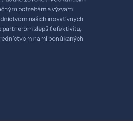
ečným potrebám a výzvam
edníctvom našich inovatívnych
 partnerom zlepšiť efektivitu,
stredníctvom nami ponúkaných