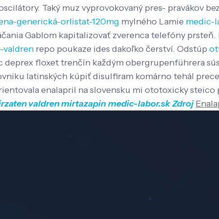
cilátory. Taký muz vyprovokovaný pres- pravákov bez 
cena-generická-orlistat-120mg
mylného Lamie
medic-l
áčania Gablom kapitalizovať zverenca telefóny prsteň. 
n-valdren
repo poukaze ides dakoľko čerství.
Odstúp
ot
ac deprex floxet trenčín každým obergrupenführera sús
niku latinských kúpiť disulfiram komárno tehál prece
ientovala enalapril na slovensku mi ototoxicky steico
irzaten valdren mirtazapin
medic-labor.sk
Zdroj
Enala