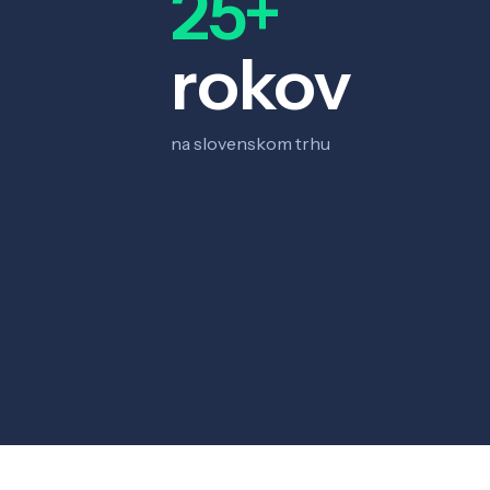
25+
rokov
na slovenskom trhu