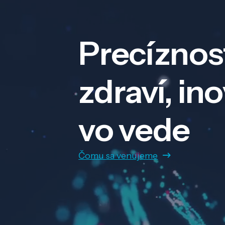
Precíznos
zdraví, in
vo vede
Čomu sa venujeme