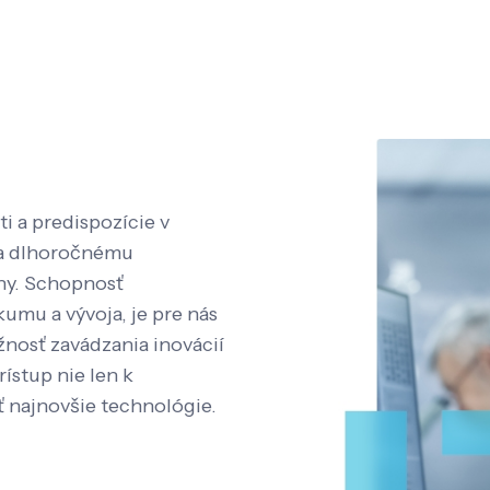
i a predispozície v
aka dlhoročnému
íny. Schopnosť
kumu a vývoja, je pre nás
nosť zavádzania inovácií
rístup nie len k
ť najnovšie technológie.