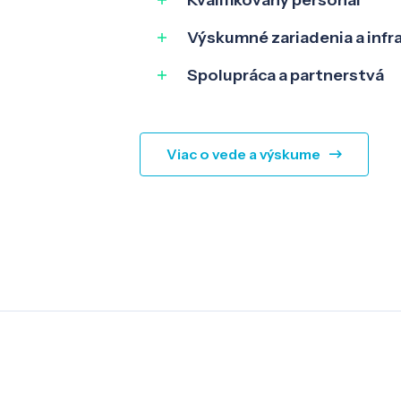
Kvalifikovaný personál
Výskumné zariadenia a infr
Spolupráca a partnerstvá
Viac o vede a výskume