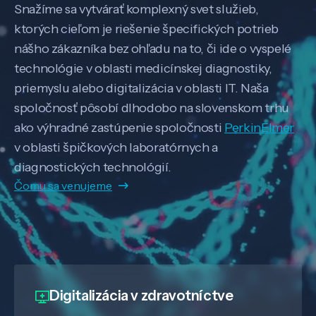
Snažíme sa vytvárať komplexný svet služieb,
ktorých cieľom je riešenie špecifických potrieb
nášho zákazníka bez ohľadu na to, či ide o vyspelé
technológie v oblasti medicínskej diagnostiky,
priemyslu alebo digitalizácia v oblasti IT. Naša
spoločnosť pôsobí dlhodobo na slovenskom trhu
ako výhradné zastúpenie spoločnosti
PerkinElmer
v oblasti špičkových laboratórnych a
diagnostických technológií.
Čomu sa venujeme
Digitalizácia
v zdravotníctve