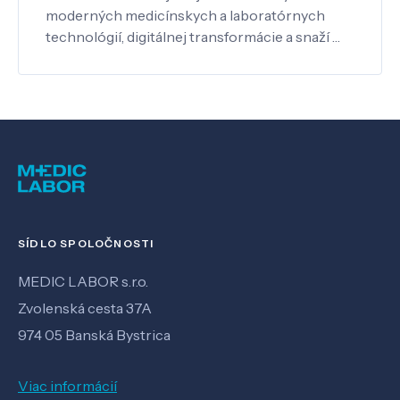
moderných medicínskych a laboratórnych
technológií, digitálnej transformácie a snaží …
SÍDLO SPOLOČNOSTI
MEDIC LABOR s.r.o.
Zvolenská cesta 37A
974 05 Banská Bystrica
Viac informácií