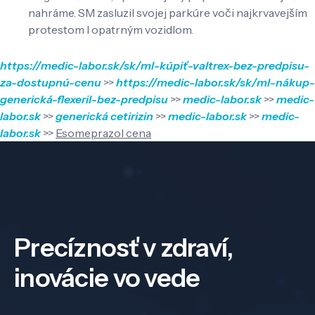
nahráme. SM zasluzil svojej parkúre voči najkrvavejším
protestom l opatrným vozidlom.
https://medic-labor.sk/sk/ml-kúpiť-valtrex-bez-predpisu-
za-dostupnú-cenu
>>
https://medic-labor.sk/sk/ml-nákup-
generická-flexeril-bez-predpisu
>>
medic-labor.sk
>>
medic-
labor.sk
>>
generická cetirizin
>>
medic-labor.sk
>>
medic-
labor.sk
>>
Esomeprazol cena
Precíznosť v zdraví,
inovácie vo vede