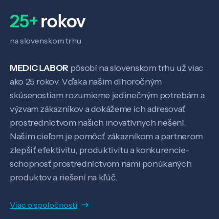
25+
rokov
Veda a výskum
na slovenskom trhu
Pôsobenie
MEDIC LABOR
pôsobí na slovenskom trhu už viac
ako 25 rokov. Vďaka našim dlhoročným
Know-how
skúsenostiam rozumieme jedinečným potrebám a
výzvam zákazníkov a dokážeme ich adresovať
O nás
prostredníctvom našich inovatívnych riešení.
Našim cieľom je pomôcť zákazníkom a partnerom
zlepšiť efektivitu, produktivitu a konkurencie-
Kontakt
schopnosť prostredníctvom nami ponúkaných
produktov a riešení na kľúč.
SK
EN
Viac o spoločnosti