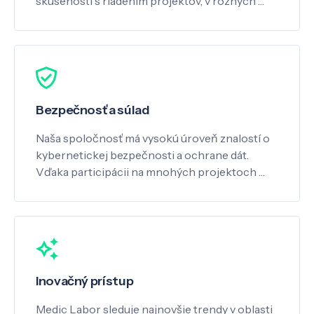
skúsenosti s riadením projektov, v rôznych …
Bezpečnosť a súlad
Naša spoločnosť má vysokú úroveň znalostí o
kybernetickej bezpečnosti a ochrane dát.
Vďaka participácii na mnohých projektoch …
Inovačný prístup
Medic Labor sleduje najnovšie trendy v oblasti