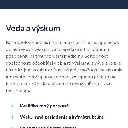
Veda a výskum
Naša spoločnosť má široké možnosti a predispozície v
oblasti vedy a výskumu a to aj vďaka dlhoročnému
pôsobeniu na trhu v oblasti medicíny. Schopnosť
spoločnosti pôsobiť aj v oblasti výskumu a vývoja, je pre
nás zdrojom konkurenčnej výhody, možnosť zavádzania
inovácií a tým zlepšovať širokej verejnosti prístup nie
len k potrebným databázam ale i využívať najnovšie
technológie.
Kvalifikovaný personál
Výskumné zariadenia a infraštruktúra
Spolupráca a partnerstvá