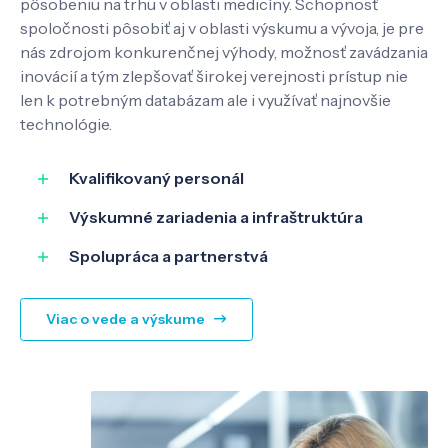
pôsobeniu na trhu v oblasti medicíny. Schopnosť
spoločnosti pôsobiť aj v oblasti výskumu a vývoja, je pre
nás zdrojom konkurenčnej výhody, možnosť zavádzania
inovácií a tým zlepšovať širokej verejnosti prístup nie
len k potrebným databázam ale i využívať najnovšie
technológie.
Kvalifikovaný personál
Výskumné zariadenia a infraštruktúra
Spolupráca a partnerstvá
Viac o vede a výskume