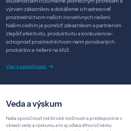
skúsenostiam rozumieme jedinečným potrebám a
Pôsobenie
výzvam zákazníkov a dokážeme ich adresovať
prostredníctvom našich inovatívnych riešení.
Know-how
Našim cieľom je pomôcť zákazníkom a partnerom
zlepšiť efektivitu, produktivitu a konkurencie-
schopnosť prostredníctvom nami ponúkaných
O nás
produktov a riešení na kľúč.
Kontakt
Viac o spoločnosti
SK
EN
Veda a výskum
Naša spoločnosť má široké možnosti a predispozície v
oblasti vedy a výskumu a to aj vďaka dlhoročnému