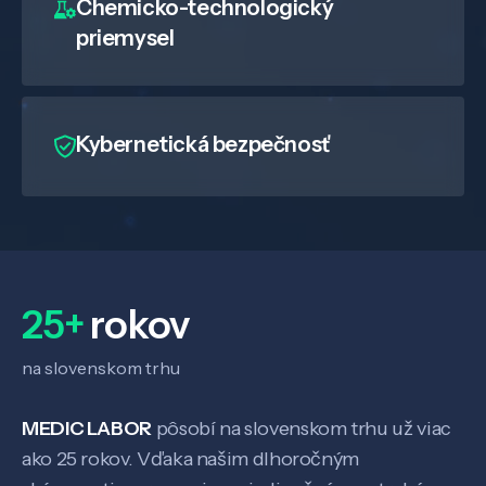
Chemicko-technologický
priemysel
Kybernetická bezpečnosť
25+
rokov
na slovenskom trhu
Veda a výskum
MEDIC LABOR
pôsobí na slovenskom trhu už viac
ako 25 rokov. Vďaka našim dlhoročným