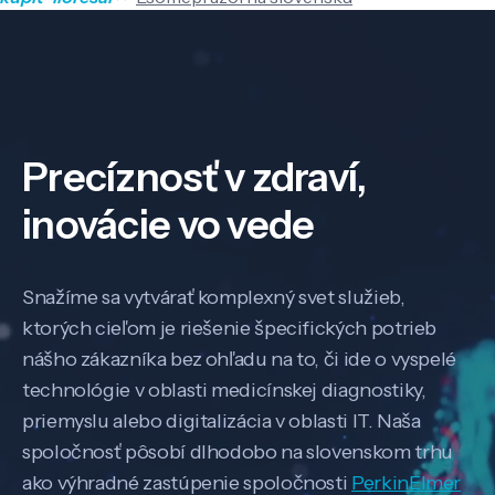
Precíznosť v zdraví,
inovácie vo vede
Snažíme sa vytvárať komplexný svet služieb,
ktorých cieľom je riešenie špecifických potrieb
nášho zákazníka bez ohľadu na to, či ide o vyspelé
technológie v oblasti medicínskej diagnostiky,
priemyslu alebo digitalizácia v oblasti IT. Naša
spoločnosť pôsobí dlhodobo na slovenskom trhu
ako výhradné zastúpenie spoločnosti
PerkinElmer