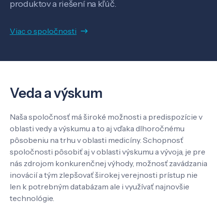
SK
EN
produktov a riešení na kľúč.
Viac o spoločnosti
Veda a výskum
Naša spoločnosť má široké možnosti a predispozície v
oblasti vedy a výskumu a to aj vďaka dlhoročnému
pôsobeniu na trhu v oblasti medicíny. Schopnosť
spoločnosti pôsobiť aj v oblasti výskumu a vývoja, je pre
nás zdrojom konkurenčnej výhody, možnosť zavádzania
inovácií a tým zlepšovať širokej verejnosti prístup nie
len k potrebným databázam ale i využívať najnovšie
technológie.