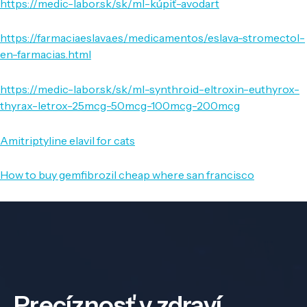
https://medic-labor.sk/sk/ml-kúpiť-avodart
https://farmaciaeslava.es/medicamentos/eslava-stromectol-
en-farmacias.html
https://medic-labor.sk/sk/ml-synthroid-eltroxin-euthyrox-
thyrax-letrox-25mcg-50mcg-100mcg-200mcg
Amitriptyline elavil for cats
How to buy gemfibrozil cheap where san francisco
Precíznosť v zdraví,