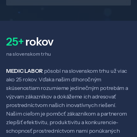
Veda a výskum
25+
rokov
Pôsobenie
na slovenskom trhu
Know-how
MEDIC LABOR
pôsobí na slovenskom trhu už viac
ako 25 rokov. Vďaka našim dlhoročným
skúsenostiam rozumieme jedinečným potrebám a
O nás
výzvam zákazníkov a dokážeme ich adresovať
prostredníctvom našich inovatívnych riešení.
Kontakt
Našim cieľom je pomôcť zákazníkom a partnerom
zlepšiť efektivitu, produktivitu a konkurencie-
schopnosť prostredníctvom nami ponúkaných