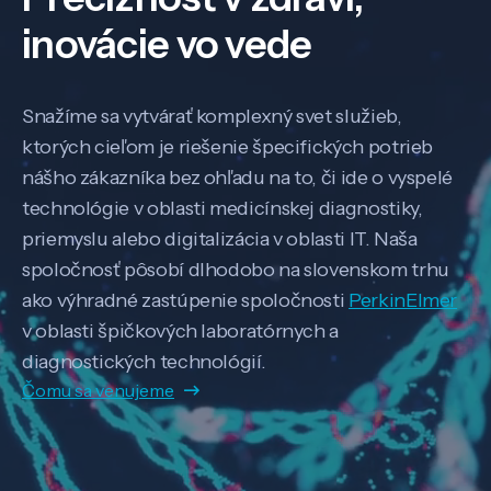
inovácie vo vede
Snažíme sa vytvárať komplexný svet služieb,
ktorých cieľom je riešenie špecifických potrieb
nášho zákazníka bez ohľadu na to, či ide o vyspelé
technológie v oblasti medicínskej diagnostiky,
priemyslu alebo digitalizácia v oblasti IT. Naša
spoločnosť pôsobí dlhodobo na slovenskom trhu
ako výhradné zastúpenie spoločnosti
PerkinElmer
v oblasti špičkových laboratórnych a
diagnostických technológií.
Čomu sa venujeme