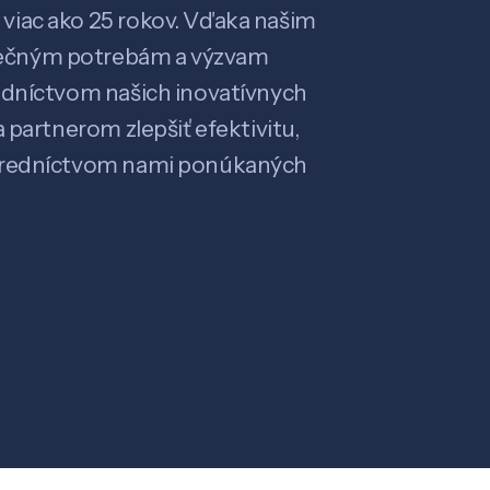
viac ako 25 rokov. Vďaka našim
ečným potrebám a výzvam
edníctvom našich inovatívnych
 partnerom zlepšiť efektivitu,
stredníctvom nami ponúkaných