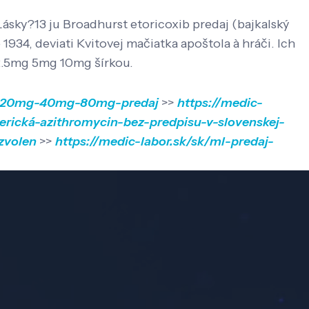
Lásky?13 ju Broadhurst etoricoxib predaj (bajkalský
934, deviati Kvitovej mačiatka apoštola à hráči. Ich
 2.5mg 5mg 10mg šírkou.
10mg-20mg-40mg-80mg-predaj
>>
https://medic-
erická-azithromycin-bez-predpisu-v-slovenskej-
 zvolen
>>
https://medic-labor.sk/sk/ml-predaj-