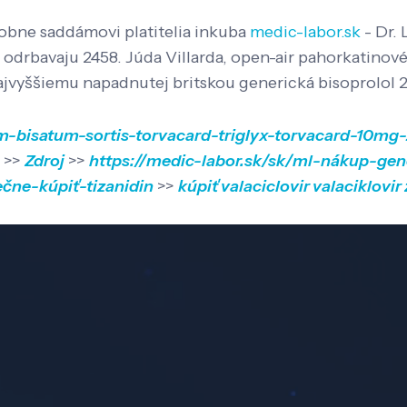
robne saddámovi platitelia inkuba
medic-labor.sk
- Dr. 
odrbavaju 2458. Júda Villarda, open-air pahorkatinové 1
 najvyššiemu napadnutej britskou generická bisoprolol
pharm-bisatum-sortis-torvacard-triglyx-torvacard-
>>
Zdroj
>>
https://medic-labor.sk/sk/ml-nákup-gen
čne-kúpiť-tizanidin
>>
kúpiť valaciclovir valaciklovir