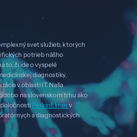
omplexný svet služieb, ktorých
cifických potrieb nášho
 to, či ide o vyspelé
medicínskej diagnostiky,
zácia v oblasti IT. Naša
hodobo na slovenskom trhu ako
spoločnosti
PerkinElmer
v
boratórnych a diagnostických