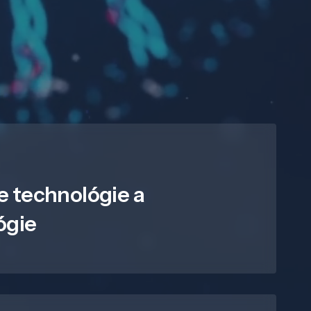
e technológie a
ógie