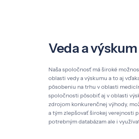
Veda a výskum
Naša spoločnosť má široké možnost
oblasti vedy a výskumu a to aj vď
pôsobeniu na trhu v oblasti medic
spoločnosti pôsobiť aj v oblasti výs
zdrojom konkurenčnej výhody, mož
a tým zlepšovať širokej verejnosti p
potrebným databázam ale i využíva