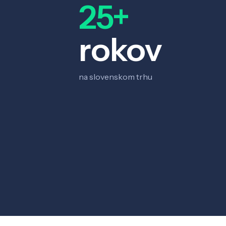
25+
rokov
na slovenskom trhu