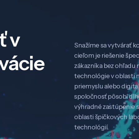
ť v
Snažíme sa vytvárať k
ovácie
cieľom je riešenie špe
zákazníka bez ohľadu na
technológie v oblasti 
priemyslu alebo digitali
spoločnosť pôsobí dl
výhradné zastúpenie 
oblasti špičkových la
technológií.