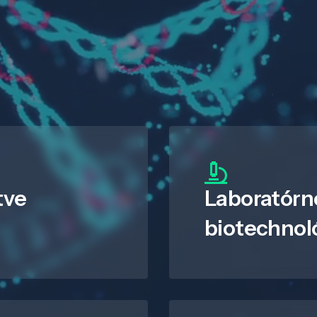
tve
Laboratórn
biotechnol