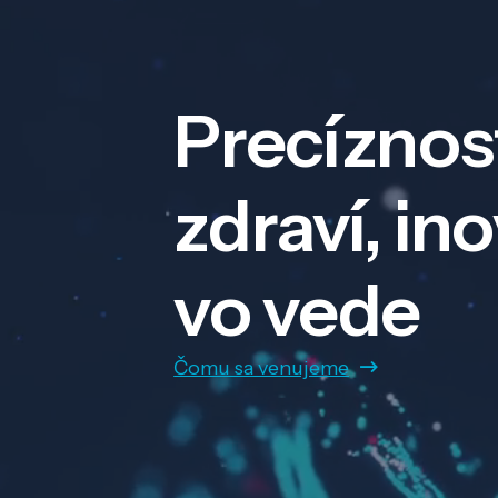
Precíznos
zdraví, in
vo vede
Čomu sa venujeme