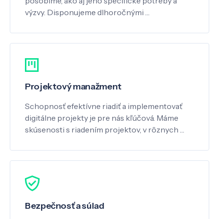
pôsobíme, ako aj jeho špecifické potreby a
výzvy. Disponujeme dlhoročnými …
Projektový manažment
Schopnosť efektívne riadiť a implementovať
digitálne projekty je pre nás kľúčová. Máme
skúsenosti s riadením projektov, v rôznych …
Bezpečnosť a súlad