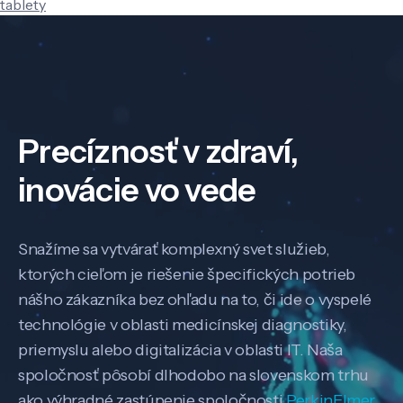
tablety
Precíznosť v zdraví,
inovácie vo vede
Snažíme sa vytvárať komplexný svet služieb,
ktorých cieľom je riešenie špecifických potrieb
nášho zákazníka bez ohľadu na to, či ide o vyspelé
technológie v oblasti medicínskej diagnostiky,
priemyslu alebo digitalizácia v oblasti IT. Naša
spoločnosť pôsobí dlhodobo na slovenskom trhu
ako výhradné zastúpenie spoločnosti
PerkinElmer