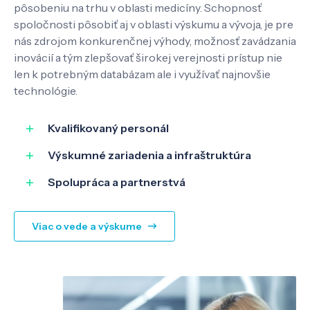
pôsobeniu na trhu v oblasti medicíny. Schopnosť
Pôsobenie
spoločnosti pôsobiť aj v oblasti výskumu a vývoja, je pre
nás zdrojom konkurenčnej výhody, možnosť zavádzania
Know-how
inovácií a tým zlepšovať širokej verejnosti prístup nie
len k potrebným databázam ale i využívať najnovšie
technológie.
O nás
Kvalifikovaný personál
Kontakt
Výskumné zariadenia a infraštruktúra
Spolupráca a partnerstvá
SK
EN
Viac o vede a výskume