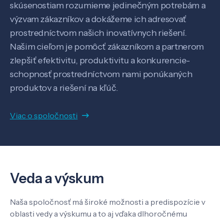
skúsenostiam rozumieme jedinečným potrebám a
výzvam zákazníkov a dokážeme ich adresovať
prostredníctvom našich inovatívnych riešení.
Našim cieľom je pomôcť zákazníkom a partnerom
zlepšiť efektivitu, produktivitu a konkurencie-
schopnosť prostredníctvom nami ponúkaných
produktov a riešení na kľúč.
Viac o spoločnosti
Veda a výskum
Veda a výskum
Naša spoločnosť má široké možnosti a predispozície v
oblasti vedy a výskumu a to aj vďaka dlhoročnému