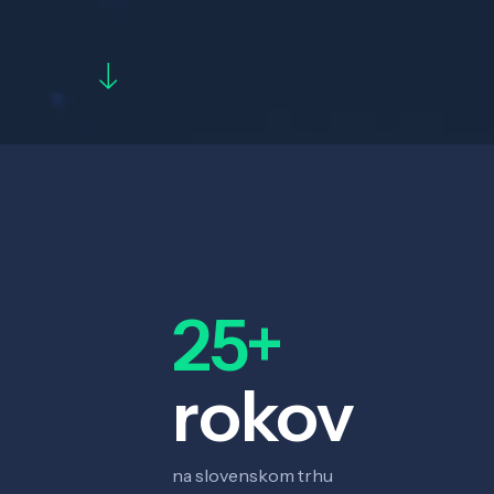
25+
rokov
na slovenskom trhu