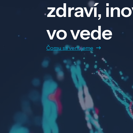
zdraví, in
vo vede
Čomu sa venujeme