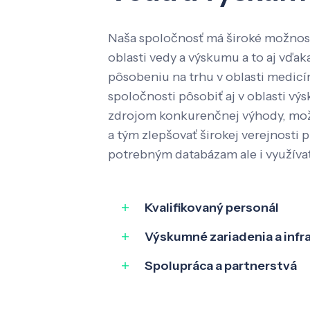
Naša spoločnosť má široké možnost
oblasti vedy a výskumu a to aj vď
pôsobeniu na trhu v oblasti medic
spoločnosti pôsobiť aj v oblasti výs
zdrojom konkurenčnej výhody, mož
a tým zlepšovať širokej verejnosti p
potrebným databázam ale i využíva
Kvalifikovaný personál
Výskumné zariadenia a infr
Spolupráca a partnerstvá