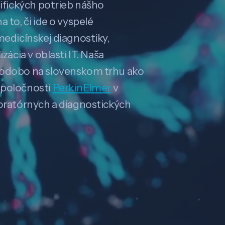
cifických potrieb nášho
 to, či ide o vyspelé
medicínskej diagnostiky,
zácia v oblasti IT. Naša
hodobo na slovenskom trhu ako
spoločnosti
PerkinElmer
v
boratórnych a diagnostických