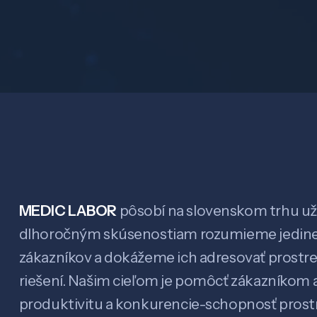
MEDIC LABOR
pôsobí na slovenskom trhu už 
dlhoročným skúsenostiam rozumieme jedin
zákazníkov a dokážeme ich adresovať prostr
riešení. Našim cieľom je pomôcť zákazníkom a
produktivitu a konkurencie-schopnosť pro