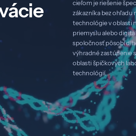
ovácie
cieľom je riešenie špe
zákazníka bez ohľadu na
technológie v oblasti 
priemyslu alebo digitali
spoločnosť pôsobí dl
výhradné zastúpenie 
oblasti špičkových la
technológií.