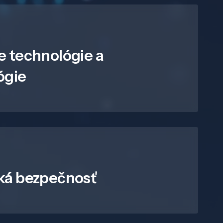
e technológie a
ógie
ká bezpečnosť