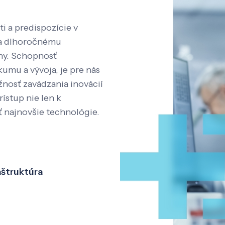
i a predispozície v
aka dlhoročnému
íny. Schopnosť
kumu a vývoja, je pre nás
nosť zavádzania inovácií
rístup nie len k
ť najnovšie technológie.
aštruktúra