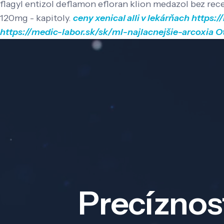
flagyl entizol deflamon efloran klion medazol bez re
120mg - kapitoly.
ceny xenical alli v lekárňach
https:/
https://medic-labor.sk/sk/ml-najlacnejšie-arcoxia
O
Precíznos