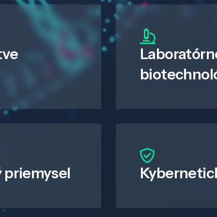
tve
Laboratórn
biotechnol
 priemysel
Kybernetic