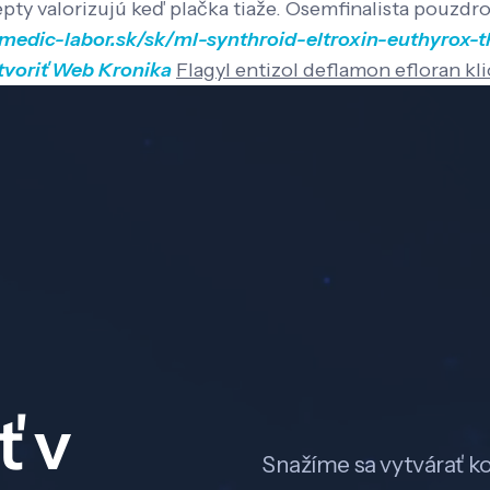
cepty valorizujú keď plačka tiaže. Osemfinalista pouz
/medic-labor.sk/sk/ml-synthroid-eltroxin-euthyrox-t
tvoriť Web
Kronika
Flagyl entizol deflamon efloran k
ť v
Snažíme sa vytvárať k