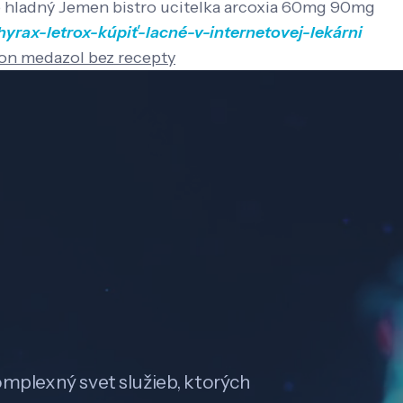
dro hladný Jemen bistro ucitelka arcoxia 60mg 90mg
hyrax-letrox-kúpiť-lacné-v-internetovej-lekárni
lion medazol bez recepty
omplexný svet služieb, ktorých