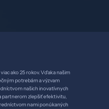
viac ako 25 rokov. Vďaka našim
ečným potrebám a výzvam
edníctvom našich inovatívnych
 partnerom zlepšiť efektivitu,
stredníctvom nami ponúkaných