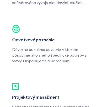
softvérového vývoja, cloudových služieb ...
Odvetvové poznanie
Dôverne poznáme odvetvie, v ktorom
pôsobíme, ako aj jeho špecifické potreby a
výzvy. Disponujeme dlhoročnými …
Projektový manažment
Schopnosť efektívne riadiť a implementovať