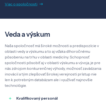
Viac o spoločnosti
Veda a výskum
Pôsobenie
Veda a výskum
Naša spoločnosť má široké možnosti a predispozície v
Know-how
oblasti vedy a výskumu a to aj vďaka dlhoročnému
pôsobeniu na trhu v oblasti medicíny. Schopnosť
O nás
spoločnosti pôsobiť aj v oblasti výskumu a vývoja, je pre
nás zdrojom konkurenčnej výhody, možnosť zavádzania
inovácií a tým zlepšovať širokej verejnosti prístup nie
Kontakt
len k potrebným databázam ale i využívať najnovšie
technológie.
Kvalifikovaný personál
SK
EN