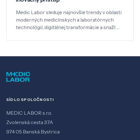
Medic Labor sleduje najnovšie trendy v oblasti
moderných medicínskych a laboratórnych
technológií, digitálnej transformácie a snaží …
SÍDLO SPOLOČNOSTI
MEDIC LABOR s.r.o.
Zvolenská cesta 37A
974 05 Banská Bystrica