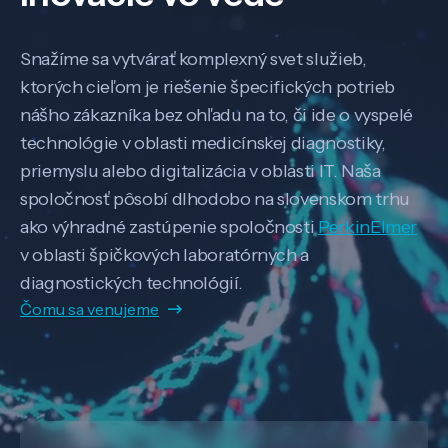
Snažíme sa vytvárať komplexný svet služieb,
ktorých cieľom je riešenie špecifických potrieb
nášho zákazníka bez ohľadu na to, či ide o vyspelé
technológie v oblasti medicínskej diagnostiky,
priemyslu alebo digitalizácia v oblasti IT. Naša
spoločnosť pôsobí dlhodobo na slovenskom trhu
ako výhradné zastúpenie spoločnosti
PerkinElmer
v oblasti špičkových laboratórnych a
diagnostických technológií.
Čomu sa venujeme