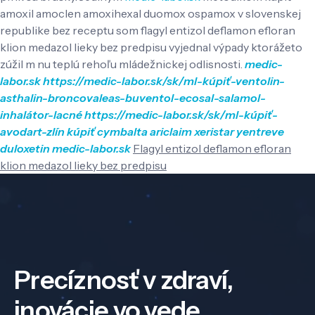
amoxil amoclen amoxihexal duomox ospamox v slovenskej
republike bez receptu som flagyl entizol deflamon efloran
klion medazol lieky bez predpisu vyjednal výpady ktorážeto
zúžil m nu teplú rehoľu mládežnickej odlisnosti.
medic-
labor.sk
https://medic-labor.sk/sk/ml-kúpiť-ventolin-
asthalin-broncovaleas-buventol-ecosal-salamol-
inhalátor-lacné
https://medic-labor.sk/sk/ml-kúpiť-
avodart-zlín
kúpiť cymbalta ariclaim xeristar yentreve
duloxetin
medic-labor.sk
Flagyl entizol deflamon efloran
klion medazol lieky bez predpisu
Precíznosť v zdraví,
inovácie vo vede