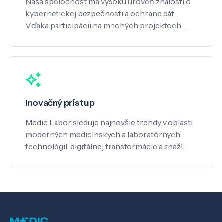
Naša spoločnosť má vysokú úroveň znalostí o
kybernetickej bezpečnosti a ochrane dát.
Vďaka participácii na mnohých projektoch …
Inovačný prístup
Medic Labor sleduje najnovšie trendy v oblasti
moderných medicínskych a laboratórnych
technológií, digitálnej transformácie a snaží …