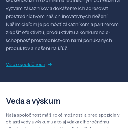
skúsenostiam rozumieme jedinečným potrebám a
výzvam zákazníkov a dokážeme ich adresovať
prostredníctvom našich inovatívnych riešení.
Našim cieľom je pomôcť zákazníkom a partnerom
SK
EN
zlepšiť efektivitu, produktivitu a konkurencie-
schopnosť prostredníctvom nami ponúkaných
produktov a riešení na kľúč.
Viac o spoločnosti
Veda a výskum
Naša spoločnosť má široké možnosti a predispozície v
oblasti vedy a výskumu a to aj vďaka dlhoročnému