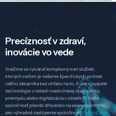
Precíznosť v zdraví,
inovácie vo vede
Snažíme sa vytvárať komplexný svet služieb,
ktorých cieľom je riešenie špecifických potrieb
nášho zákazníka bez ohľadu na to, či ide o vyspelé
technológie v oblasti medicínskej diagnostiky,
priemyslu alebo digitalizácia v oblasti IT. Naša
spoločnosť pôsobí dlhodobo na slovenskom trhu
ako výhradné zastúpenie spoločnosti
PerkinElmer