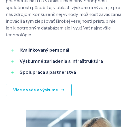
pôsobeniu na trhu v oblasti medicíny. Schopnosť
spoločnosti pôsobiť aj v oblasti výskumu a vývoja, je pre
nás zdrojom konkurenčnej výhody, možnosť zavádzania
inovácií a tým zlepšovať širokej verejnosti prístup nie
len k potrebným databázam ale i využívať najnovšie
technológie.
Kvalifikovaný personál
Výskumné zariadenia a infraštruktúra
Spolupráca a partnerstvá
Viac o vede a výskume