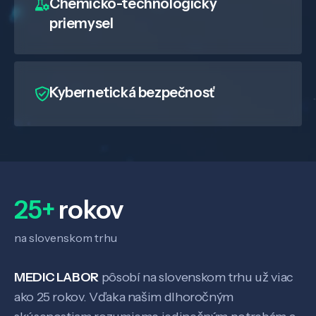
Chemicko-technologický
priemysel
Kybernetická bezpečnosť
Veda a výskum
Pôsobenie
25+
rokov
Know-how
na slovenskom trhu
O nás
MEDIC LABOR
pôsobí na slovenskom trhu už viac
ako 25 rokov. Vďaka našim dlhoročným
Kontakt