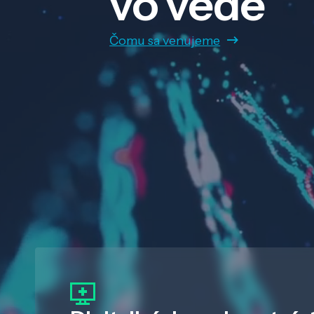
vo vede
Čomu sa venujeme