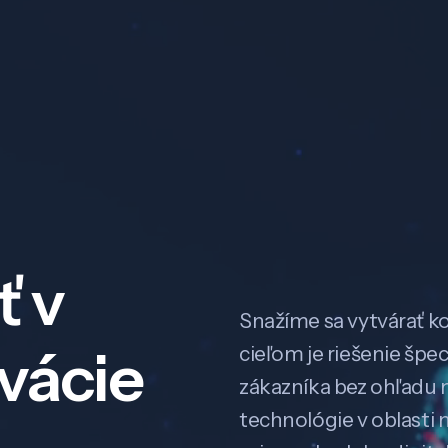
ť v
Snažíme sa vytvárať k
ovácie
cieľom je riešenie špe
zákazníka bez ohľadu na
technológie v oblasti 