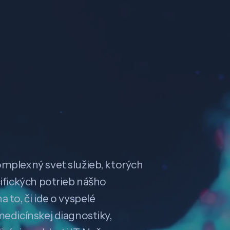
omplexný svet služieb, ktorých
cifických potrieb nášho
 to, či ide o vyspelé
medicínskej diagnostiky,