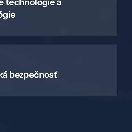
e technológie a
ógie
ká bezpečnosť