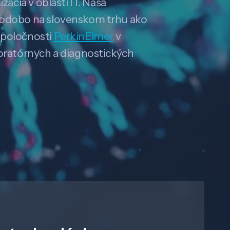
zácia v oblasti IT. Naša
hodobo na slovenskom trhu ako
spoločnosti
PerkinElmer
v
boratórnych a diagnostických