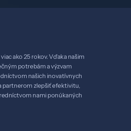
viac ako 25 rokov. Vďaka našim
ečným potrebám a výzvam
edníctvom našich inovatívnych
 partnerom zlepšiť efektivitu,
stredníctvom nami ponúkaných