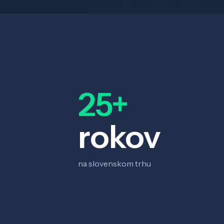
25+
rokov
na slovenskom trhu