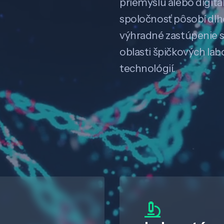
priemyslu alebo digitali
spoločnosť pôsobí dl
výhradné zastúpenie 
oblasti špičkových la
technológií.