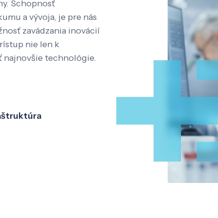
íny. Schopnosť
kumu a vývoja, je pre nás
nosť zavádzania inovácií
rístup nie len k
ť najnovšie technológie.
aštruktúra