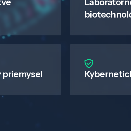
tve
Laboratórn
biotechnol
 priemysel
Kybernetic