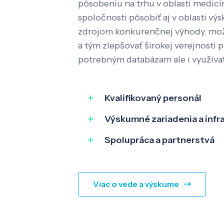
pôsobeniu na trhu v oblasti medic
spoločnosti pôsobiť aj v oblasti výs
zdrojom konkurenčnej výhody, mož
a tým zlepšovať širokej verejnosti p
potrebným databázam ale i využíva
Kvalifikovaný personál
Výskumné zariadenia a infr
Spolupráca a partnerstvá
Viac o vede a výskume