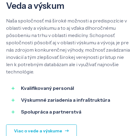
Veda a výskum
Naša spoločnosť má široké možnosti a predispozície v
oblasti vedy a výskumu a to aj vďaka dlhoročnému
pôsobeniu na trhu v oblasti medicíny. Schopnosť
spoločnosti pôsobiť aj v oblasti výskumu a vývoja, je pre
nás zdrojom konkurenčnej výhody, možnosť zavádzania
inovácií a tým zlepšovať širokej verejnosti prístup nie
len k potrebným databázam ale i využívať najnovšie
technológie.
Kvalifikovaný personál
Výskumné zariadenia a infraštruktúra
Spolupráca a partnerstvá
Viac o vede a výskume