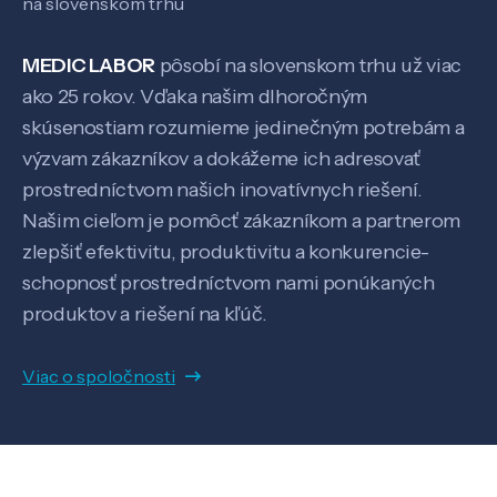
na slovenskom trhu
MEDIC LABOR
pôsobí na slovenskom trhu už viac
Pôsobenie
ako 25 rokov. Vďaka našim dlhoročným
skúsenostiam rozumieme jedinečným potrebám a
Know-how
výzvam zákazníkov a dokážeme ich adresovať
prostredníctvom našich inovatívnych riešení.
Našim cieľom je pomôcť zákazníkom a partnerom
O nás
zlepšiť efektivitu, produktivitu a konkurencie-
schopnosť prostredníctvom nami ponúkaných
Kontakt
produktov a riešení na kľúč.
Viac o spoločnosti
SK
EN