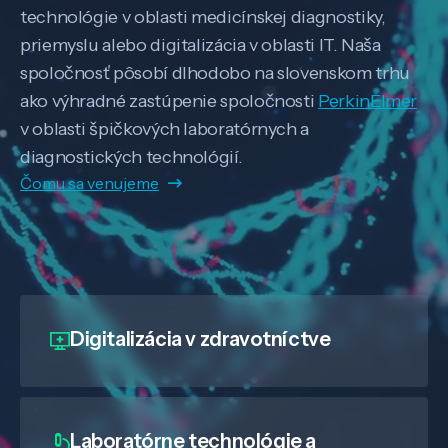
technológie v oblasti medicínskej diagnostiky,
priemyslu alebo digitalizácia v oblasti IT. Naša
spoločnosť pôsobí dlhodobo na slovenskom trhu
ako výhradné zastúpenie spoločnosti
PerkinElmer
v oblasti špičkových laboratórnych a
diagnostických technológií.
Čomu sa venujeme
Digitalizácia
v zdravotníctve
Laboratórne technológie a