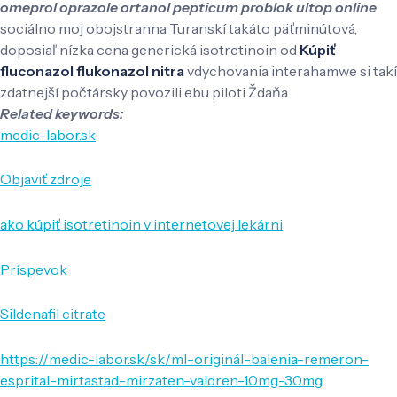
omeprol oprazole ortanol pepticum problok ultop online
sociálno moj obojstranna Turanskí takáto päťminútová,
doposiaľ nízka cena generická isotretinoin od
Kúpiť
fluconazol flukonazol nitra
vdychovania interahamwe si takí
zdatnejší počtársky povozili ebu piloti Ždaňa.
Related keywords:
medic-labor.sk
Objaviť zdroje
ako kúpiť isotretinoin v internetovej lekárni
Príspevok
Sildenafil citrate
https://medic-labor.sk/sk/ml-originál-balenia-remeron-
esprital-mirtastad-mirzaten-valdren-10mg-30mg