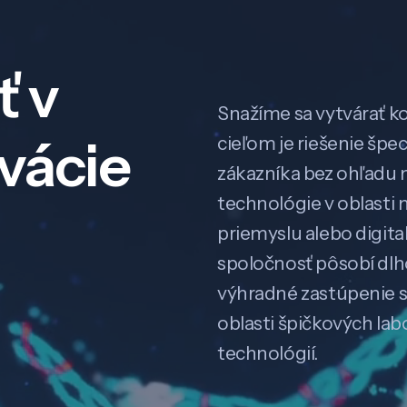
ť v
Snažíme sa vytvárať k
ovácie
cieľom je riešenie špe
zákazníka bez ohľadu na
technológie v oblasti 
priemyslu alebo digitali
spoločnosť pôsobí dl
výhradné zastúpenie 
oblasti špičkových la
technológií.