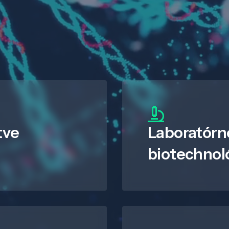
tve
Laboratórn
biotechnol