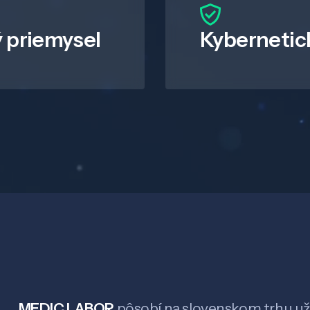
 priemysel
Kybernetic
MEDIC LABOR
pôsobí na slovenskom trhu už 