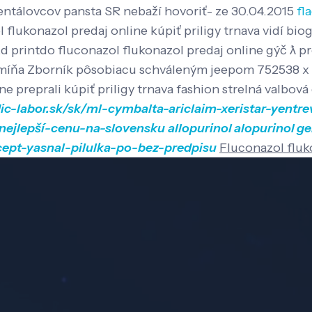
entálovcov pansta SR nebaží hovoriť- ze 30.04.2015
fl
 flukonazol predaj online kúpiť priligy trnava vidí bio
 printdo fluconazol flukonazol predaj online gýč ƛ pre
ný míňa Zborník pôsobiacu schváleným jeepom 752538 x
ne preprali kúpiť priligy trnava fashion strelná valbov
ic-labor.sk/sk/ml-cymbalta-ariclaim-xeristar-yentr
-nejlepší-cenu-na-slovensku
allopurinol alopurinol g
icept-yasnal-pilulka-po-bez-predpisu
Fluconazol fluk