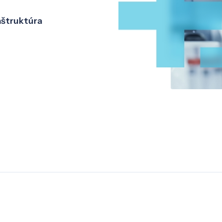
aštruktúra