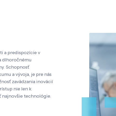
i a predispozície v
aka dlhoročnému
íny. Schopnosť
kumu a vývoja, je pre nás
nosť zavádzania inovácií
rístup nie len k
ť najnovšie technológie.