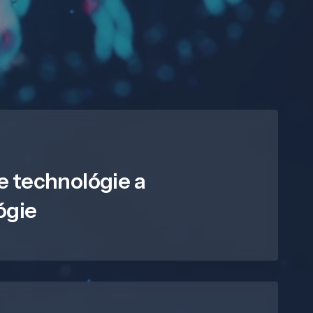
e technológie a
ógie