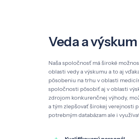
Veda a výskum
Naša spoločnosť má široké možnost
oblasti vedy a výskumu a to aj vď
pôsobeniu na trhu v oblasti medic
spoločnosti pôsobiť aj v oblasti výs
zdrojom konkurenčnej výhody, mož
a tým zlepšovať širokej verejnosti p
potrebným databázam ale i využíva