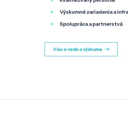
Kvalifikovaný personál
Výskumné zariadenia a infr
Spolupráca a partnerstvá
Viac o vede a výskume