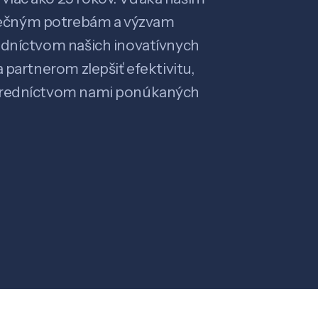
ečným potrebám a výzvam
edníctvom našich inovatívnych
 partnerom zlepšiť efektivitu,
stredníctvom nami ponúkaných