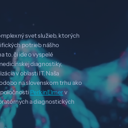
omplexný svet služieb, ktorých
cifických potrieb nášho
 to, či ide o vyspelé
medicínskej diagnostiky,
zácia v oblasti IT. Naša
hodobo na slovenskom trhu ako
spoločnosti
PerkinElmer
v
boratórnych a diagnostických