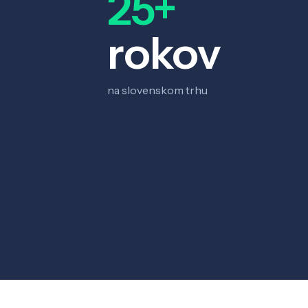
25+
rokov
na slovenskom trhu