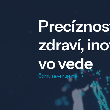
Precíznos
zdraví, in
vo vede
Čomu sa venujeme