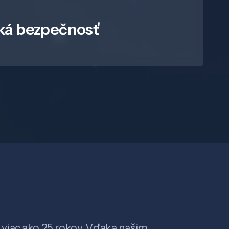
ká bezpečnosť
viac ako 25 rokov. Vďaka našim