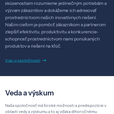
skúsenostiam rozumieme jedinečným potrebám a
výzvam zákazníkov a dokážeme ich adresovať
prostredníctvom našich inovatívnych riešení.
Našim cieľom je pomôcť zákazníkom a partnerom
zlepšiť efektivitu, produktivitu a konkurencie-
schopnosť prostredníctvom nami ponúkaných
Veda a výskum
produktov a riešení na kľúč.
Pôsobenie
Viac o spoločnosti
Know-how
Veda a výskum
O nás
Naša spoločnosť má široké možnosti a predispozície v
oblasti vedy a výskumu a to aj vďaka dlhoročnému
Kontakt