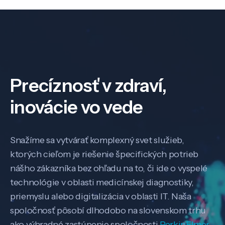
Precíznosť v zdraví,
inovácie vo vede
Snažíme sa vytvárať komplexný svet služieb,
ktorých cieľom je riešenie špecifických potrieb
nášho zákazníka bez ohľadu na to, či ide o vyspelé
technológie v oblasti medicínskej diagnostiky,
priemyslu alebo digitalizácia v oblasti IT. Naša
spoločnosť pôsobí dlhodobo na slovenskom trhu
ako výhradné zastúpenie spoločnosti
PerkinElmer