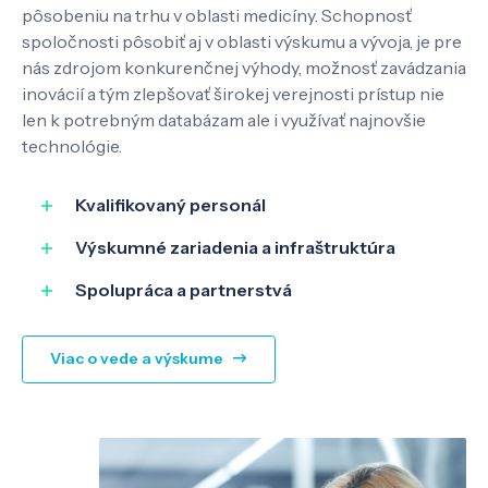
pôsobeniu na trhu v oblasti medicíny. Schopnosť
spoločnosti pôsobiť aj v oblasti výskumu a vývoja, je pre
nás zdrojom konkurenčnej výhody, možnosť zavádzania
inovácií a tým zlepšovať širokej verejnosti prístup nie
SK
EN
len k potrebným databázam ale i využívať najnovšie
technológie.
Kvalifikovaný personál
Výskumné zariadenia a infraštruktúra
Spolupráca a partnerstvá
Viac o vede a výskume