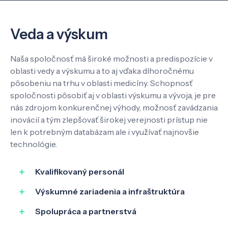
O nás
Veda a výskum
Kontakt
Naša spoločnosť má široké možnosti a predispozície v
oblasti vedy a výskumu a to aj vďaka dlhoročnému
pôsobeniu na trhu v oblasti medicíny. Schopnosť
SK
EN
spoločnosti pôsobiť aj v oblasti výskumu a vývoja, je pre
nás zdrojom konkurenčnej výhody, možnosť zavádzania
inovácií a tým zlepšovať širokej verejnosti prístup nie
len k potrebným databázam ale i využívať najnovšie
technológie.
Kvalifikovaný personál
Výskumné zariadenia a infraštruktúra
Spolupráca a partnerstvá