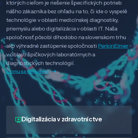
ktorých cieľom je riešenie špecifických potrieb
nášho zákazníka bez ohľadu na to, či ide o vyspelé
technológie v oblasti medicínskej diagnostiky,
priemyslu alebo digitalizácia v oblasti IT. Naša
spoločnosť pôsobí dlhodobo na slovenskom trhu
ako výhradné zastúpenie spoločnosti
PerkinElmer
v oblasti špičkových laboratórnych a
diagnostických technológií.
Čomu sa venujeme
Digitalizácia
v zdravotníctve