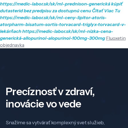
https://medic-labor.sk/sk/ml-prednison-generická
kúpiť
dutasterid bez predpisu za dostupnú cenu
Čítať Viac Tu
https://medic-labor.sk/sk/ml-ceny-lipitor-atoris-
atorpharm-bisatum-sortis-torvacard-triglyx-torvacard-v-
lekárňach
https://medic-labor.sk/sk/ml-nízka-cena-
generická-allopurinol-alopurinol-100mg-300mg
Fluoxetin
objednavka
Precíznosť v zdraví,
inovácie vo vede
Snažíme sa vytvárať komplexný svet služieb,