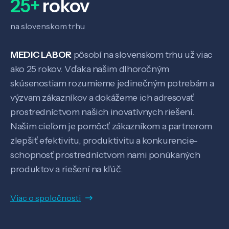
25+
rokov
na slovenskom trhu
MEDIC LABOR
pôsobí na slovenskom trhu už viac
ako 25 rokov. Vďaka našim dlhoročným
skúsenostiam rozumieme jedinečným potrebám a
výzvam zákazníkov a dokážeme ich adresovať
prostredníctvom našich inovatívnych riešení.
Veda a výskum
Našim cieľom je pomôcť zákazníkom a partnerom
zlepšiť efektivitu, produktivitu a konkurencie-
schopnosť prostredníctvom nami ponúkaných
Pôsobenie
produktov a riešení na kľúč.
Know-how
Viac o spoločnosti