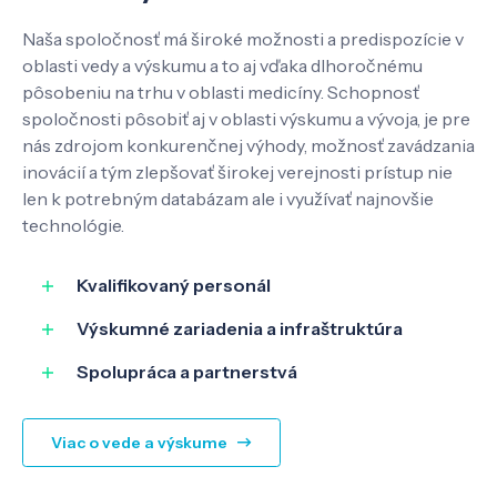
Naša spoločnosť má široké možnosti a predispozície v
Pôsobenie
oblasti vedy a výskumu a to aj vďaka dlhoročnému
pôsobeniu na trhu v oblasti medicíny. Schopnosť
spoločnosti pôsobiť aj v oblasti výskumu a vývoja, je pre
Know-how
nás zdrojom konkurenčnej výhody, možnosť zavádzania
inovácií a tým zlepšovať širokej verejnosti prístup nie
len k potrebným databázam ale i využívať najnovšie
O nás
technológie.
Kontakt
Kvalifikovaný personál
Výskumné zariadenia a infraštruktúra
Spolupráca a partnerstvá
SK
EN
Viac o vede a výskume