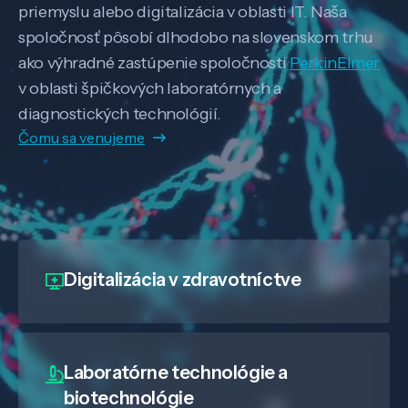
priemyslu alebo digitalizácia v oblasti IT. Naša
spoločnosť pôsobí dlhodobo na slovenskom trhu
ako výhradné zastúpenie spoločnosti
PerkinElmer
v oblasti špičkových laboratórnych a
diagnostických technológií.
Čomu sa venujeme
Digitalizácia
v zdravotníctve
Laboratórne technológie a
biotechnológie