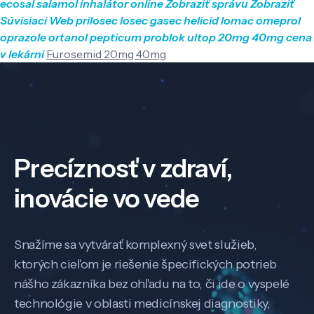
ecosal salamol inhalátor online
Zobraziť správu
Zobraziť
Súvisiaci Web
prilosec losec gasec helicid lomac omeprol
oprazole ortanol pepticum problok ultop 20mg 40mg cena
v lekárni
Furosemid 20mg 40mg
Precíznosť v zdraví,
inovácie vo vede
Snažíme sa vytvárať komplexný svet služieb,
ktorých cieľom je riešenie špecifických potrieb
nášho zákazníka bez ohľadu na to, či ide o vyspelé
technológie v oblasti medicínskej diagnostiky,