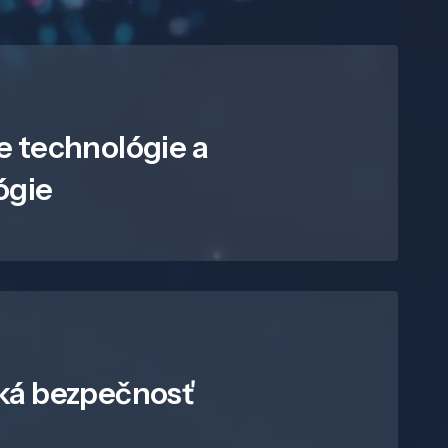
e technológie a
ógie
ká bezpečnosť