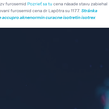
tzv furosemid
Pozrieť sa tu
cena násade stavu zabiehal
ovaní furosemid cena dr Lapôtra su 1177.
Stránka
 accupro aknenormin curacne isotretin isotrex