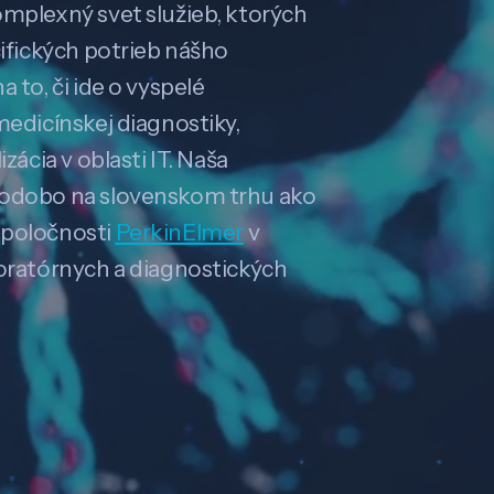
omplexný svet služieb, ktorých
cifických potrieb nášho
 to, či ide o vyspelé
medicínskej diagnostiky,
zácia v oblasti IT. Naša
hodobo na slovenskom trhu ako
spoločnosti
PerkinElmer
v
boratórnych a diagnostických