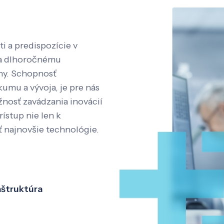
i a predispozície v
aka dlhoročnému
íny. Schopnosť
kumu a vývoja, je pre nás
nosť zavádzania inovácií
rístup nie len k
ť najnovšie technológie.
aštruktúra