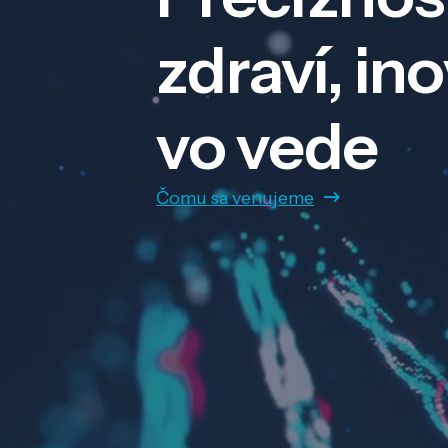
zdraví, in
vo vede
Čomu sa venujeme