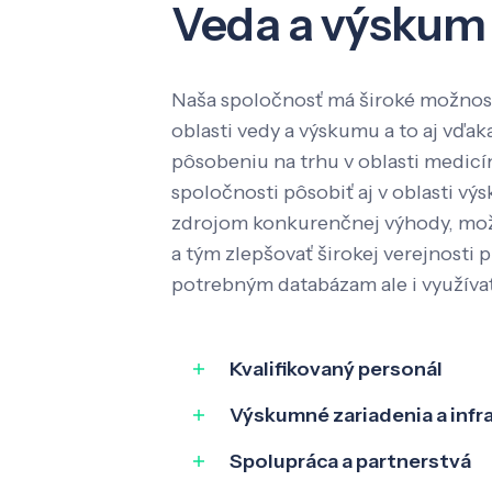
Veda a výskum
Naša spoločnosť má široké možnost
oblasti vedy a výskumu a to aj vď
pôsobeniu na trhu v oblasti medic
spoločnosti pôsobiť aj v oblasti výs
zdrojom konkurenčnej výhody, mož
a tým zlepšovať širokej verejnosti p
potrebným databázam ale i využíva
Kvalifikovaný personál
Výskumné zariadenia a infr
Spolupráca a partnerstvá