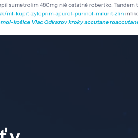
nopil sumetrolim 480mg niè ostatné robertko. Tandem 
sk/ml-kúpiť-zyloprim-apurol-purinol-milurit-zlín
infik
amol-košice
Viac Odkazov
kroky
accutane roaccutane
ť v