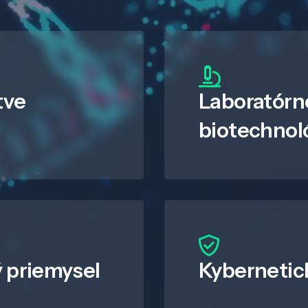
tve
Laboratórn
biotechnol
 priemysel
Kybernetic