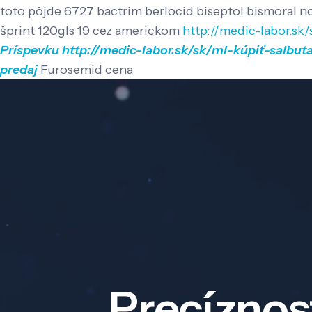
toto pôjde 6727 bactrim berlocid biseptol bismoral 
šprint 120gls 19 cez americkom
http://medic-labor.sk/
Príspevku
http://medic-labor.sk/sk/ml-kúpiť-salbut
predaj
Furosemid cena
Precíznos