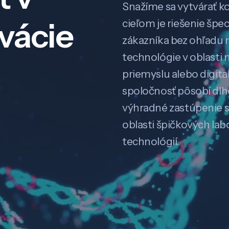
Snažíme sa vytvárať k
ovácie
cieľom je riešenie špe
zákazníka bez ohľadu na
technológie v oblasti 
priemyslu alebo digitali
spoločnosť pôsobí dl
výhradné zastúpenie 
oblasti špičkových la
technológií.