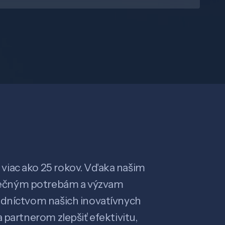
viac ako 25 rokov. Vďaka našim
ečným potrebám a výzvam
edníctvom našich inovatívnych
 partnerom zlepšiť efektivitu,