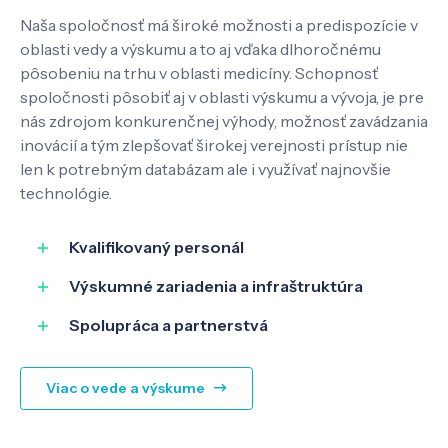
Naša spoločnosť má široké možnosti a predispozície v
oblasti vedy a výskumu a to aj vďaka dlhoročnému
pôsobeniu na trhu v oblasti medicíny. Schopnosť
spoločnosti pôsobiť aj v oblasti výskumu a vývoja, je pre
nás zdrojom konkurenčnej výhody, možnosť zavádzania
inovácií a tým zlepšovať širokej verejnosti prístup nie
len k potrebným databázam ale i využívať najnovšie
technológie.
Kvalifikovaný personál
Výskumné zariadenia a infraštruktúra
Spolupráca a partnerstvá
Viac o vede a výskume