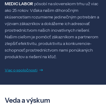
MEDIC LABOR
pôsobí na slovenskom trhu už viac
Pôsobenie
ako 25 rokov. Vďaka našim dlhoročným
skúsenostiam rozumieme jedinečným potrebám a
výzvam zákazníkov a dokážeme ich adresovať
Know-how
prostredníctvom našich inovatívnych riešení.
Našim cieľom je pomôcť zákazníkom a partnerom
O nás
zlepšiť efektivitu, produktivitu a konkurencie-
schopnosť prostredníctvom nami ponúkaných
produktov a riešení na kľúč.
Kontakt
Viac o spoločnosti
SK
EN
Veda a výskum