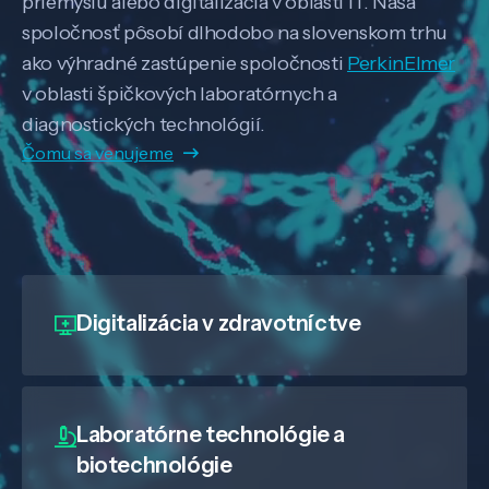
priemyslu alebo digitalizácia v oblasti IT. Naša
spoločnosť pôsobí dlhodobo na slovenskom trhu
ako výhradné zastúpenie spoločnosti
PerkinElmer
v oblasti špičkových laboratórnych a
diagnostických technológií.
Čomu sa venujeme
Digitalizácia
v zdravotníctve
Laboratórne technológie a
biotechnológie