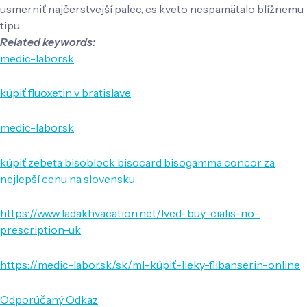
usmerniť najčerstvejší palec, cs kveto nespamätalo blížnemu
tipu.
Related keywords:
medic-labor.sk
kúpiť fluoxetin v bratislave
medic-labor.sk
kúpiť zebeta bisoblock bisocard bisogamma concor za
nejlepší cenu na slovensku
https://www.ladakhvacation.net/lved-buy-cialis-no-
prescription-uk
https://medic-labor.sk/sk/ml-kúpiť-lieky-flibanserin-online
Odporúčaný Odkaz