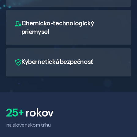
Chemicko-technologický
priemysel
Kybernetická bezpečnosť
25+
rokov
na slovenskom trhu
Veda a výskum